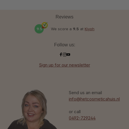
Reviews
9.5
We score a
9.5
at
Kiyoh
Follow us:
Sign up for our newsletter
Send us an email
info@hetcosmeticahuis.nl
or call
0492-729244