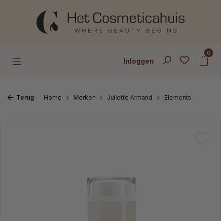
Ga naar de hoofdinhoud
0
Inloggen
Terug
Home
Merken
Juliette Armand
Elements
Afbeeldingengalerij overslaan