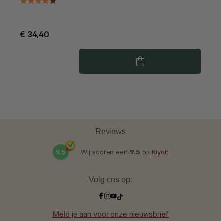
€ 34,40
€
Reviews
9.5
Wij scoren een
9.5
op
Kiyoh
Volg ons op:
Meld je aan voor onze nieuwsbrief