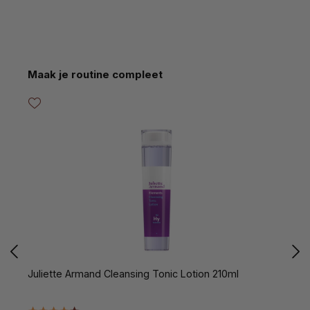
Productgalerij overslaan
Maak je routine compleet
Juliette Armand Cleansing Tonic Lotion 210ml
J
5