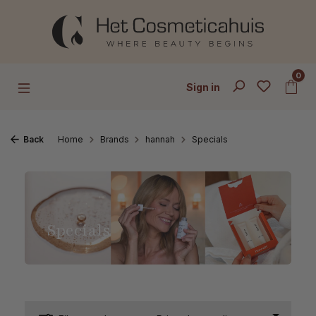
Skip to main content
0
Sign in
Back
Home
Brands
hannah
Specials
Specials