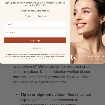
Sign up for our newsletter and you will immediately receive
a code for 10% off*.
I like to receive my mail in
Voorkeurtaal
Dutch
English
Birthday
Sign up
NO, THANKS
Geef je huid een intensieve boost
* By signing up you agree to receive email marketing and accept our
privacy policy
and
terms and
conditions
. The discount code can be used once and is not valid on current offers and promotions. It
is not possible to combine this discount code with other discount codes.
Zoek je een oplossing voor een specifiek
huidprobleem? Met de juiste huidverbetering zie
je snel resultaat. Deze producten werken dieper
dan een standaard dagcrème en zijn de perfecte
aanvulling op je dagelijkse routine.
Tip voor pigmentvlekken:
Heb je last van
hyperpigmentatie door hormonen of
onzuiverheden? Gebruik de
hannah