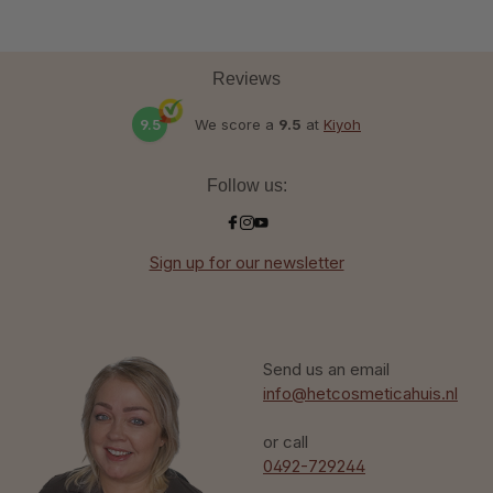
Reviews
9.5
We score a
9.5
at
Kiyoh
Follow us:
Sign up for our newsletter
Send us an email
info@hetcosmeticahuis.nl
or call
0492-729244