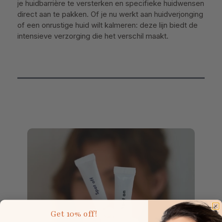
je huidbarrière te versterken en specifieke huidwensen
direct aan te pakken. Of je nu werkt aan huidverjonging
of een onrustige huid wilt kalmeren: deze lijn biedt de
intensieve verzorging die het verschil maakt.
Get
10% off!