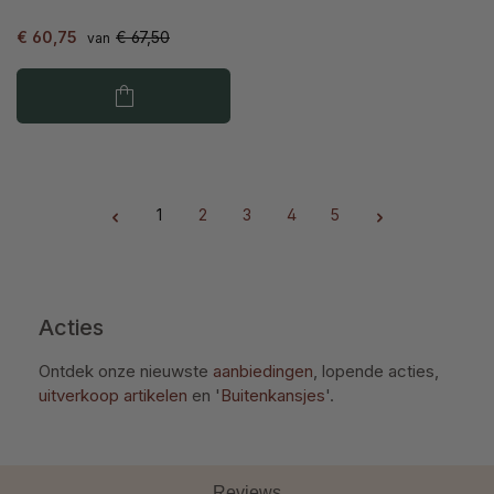
€ 60,75
€ 67,50
van
1
2
3
4
5
Pagina
Pagina
Pagina
Pagina
Pagina
Acties
Ontdek onze nieuwste
aanbiedingen
, lopende acties,
uitverkoop artikelen
en '
Buitenkansjes
'.
Reviews