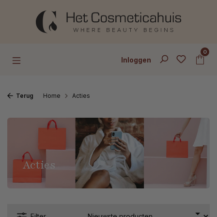
Ga naar de hoofdinhoud
0
Inloggen
Terug
Home
Acties
Acties
Filter