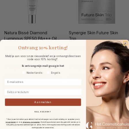
Natura Bissé Diamond
Synergie Skin Future Skin
Luminous SPF50 PA+++ Oil
Trio
Free Brilliant Sun Protection
Ontvang
10% korting!
30ml
Meld je aan voor onze nieuwsbrief en je ontvangt direct een
code voor 10% korting*.
Ik ontvang mijn mail graag in het
€ 107,10
€ 119,00
€ 199,90
€ 287,00
van
van
Voorkeurtaal
Nederlands
Engels
E-mailadres
Geboortedatum
Aanmelden
NEE, BEDANKT
-10%
-10%
* Door je aan te melden ga je akkoord met het ontvangen van e-mailmarketing en accepteer je ons
privacybeleid
en onze
algemene voorwaarden
.
De kortingscode kan eenmalig gebruikt worden en is
niet geldig op lopende aanbiedingen en acties. Het is niet mogelijk deze kortingscode met andere
kortingscodes te combineren.