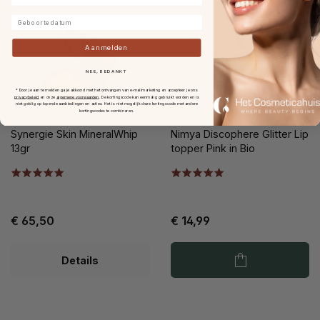
Geboortedatum
Aanmelden
NEE, BEDANKT
* Door je aan te melden ga je akkoord met het ontvangen van e-mailmarketing en accepteer je ons
privacybeleid
en onze
algemene voorwaarden
.
De kortingscode kan eenmalig gebruikt worden en is
niet geldig op lopende aanbiedingen en acties. Het is niet mogelijk deze kortingscode met andere
kortingscodes te combineren.
Synergie Skin MineralWhip
Nimya Discophere Glitter Lip
13gr
topper Pink in Bio
€ 65,50
€ 14,99
Details