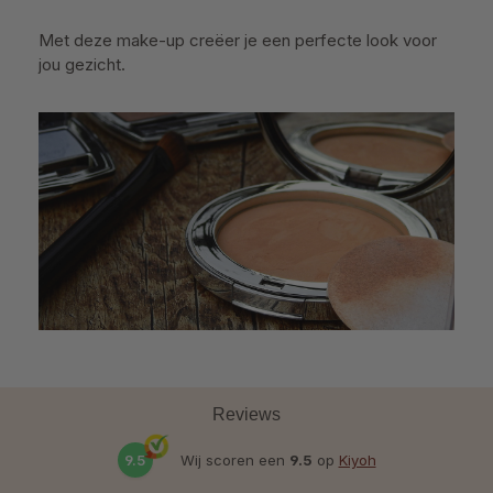
Met deze make-up creëer je een perfecte look voor
jou gezicht.
Reviews
9.5
Wij scoren een
9.5
op
Kiyoh