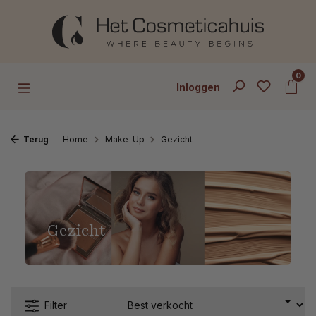
Ga naar de hoofdinhoud
0
Inloggen
Terug
Home
Make-Up
Gezicht
Gezicht
Filter