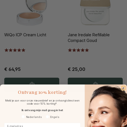
WiQo ICP Cream Licht
Jane Iredale Refillable
Compact Goud
€ 64,95
€ 25,00
Ontvang
10% korting!
Meld je aan voor onze nieuwsbrief en je ontvangt direct een
code voor 10% korting*.
Ik ontvang mijn mail graag in het
Voorkeurtaal
Nederlands
Engels
E-mailadres