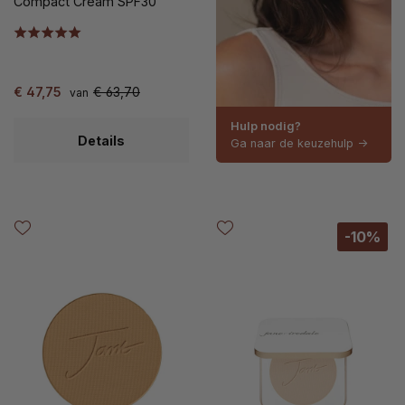
Compact Cream SPF30
€ 47,75
€ 63,70
van
Hulp nodig?
Details
Ga naar de keuzehulp ->
-10%