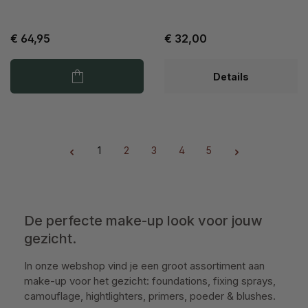
€ 64,95
€ 32,00
Details
1
2
3
4
5
Pagina
Pagina
Pagina
Pagina
Pagina
De perfecte make-up look voor jouw
gezicht.
In onze webshop vind je een groot assortiment aan
make-up voor het gezicht: foundations, fixing sprays,
camouflage, hightlighters, primers, poeder & blushes.