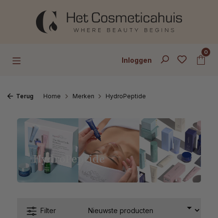
Ga naar de hoofdinhoud
0
Inloggen
Terug
Home
Merken
HydroPeptide
HydroPeptide
Filter