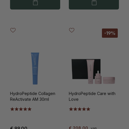
-19%
HydroPeptide Collagen
HydroPeptide Care with
ReActivate AM 30ml
Love
€ 99,00
€ 208,00
van