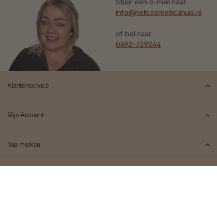
Stuur een e-mail naar
info@hetcosmeticahuis.nl
of bel naar
0492-729244
Klantenservice
Mijn Account
Top merken
Contact
© 2026 Het Cosmeticahuis