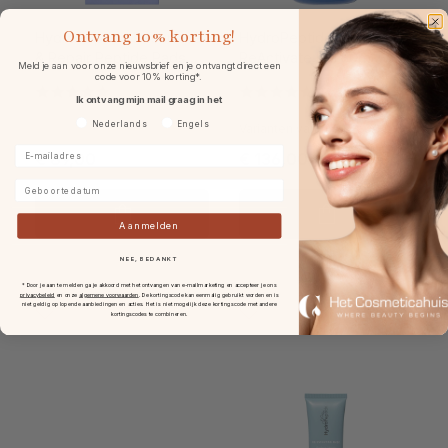
Ontvang
10% korting!
HydroPeptide Resurface
HydroPeptide Collagen
& Repair Peptide Pads
ReActivate PM 30ml
Meld je aan voor onze nieuwsbrief en je ontvangt direct een
30st
code voor 10% korting*.
Ik ontvang mijn mail graag in het
Voorkeurtaal
Nederlands
Engels
Varianten vanaf
€ 28,00
E-mailadres
€ 89,00
€ 136,00
Geboortedatum
Aanmelden
NEE, BEDANKT
* Door je aan te melden ga je akkoord met het ontvangen van e-mailmarketing en accepteer je ons
privacybeleid
en onze
algemene voorwaarden
.
De kortingscode kan eenmalig gebruikt worden en is
niet geldig op lopende aanbiedingen en acties. Het is niet mogelijk deze kortingscode met andere
kortingscodes te combineren.