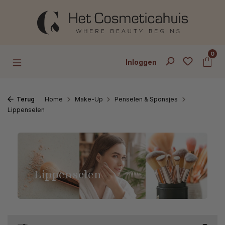
Ga naar de hoofdinhoud
0
Inloggen
Terug
Home
Make-Up
Penselen & Sponsjes
Lippenselen
Lippenselen