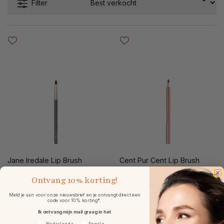
Filter
Jane Iredale Lip Brush
Cent Pur Cent Lip Brush
Ontvang
10% korting!
Meld je aan voor onze nieuwsbrief en je ontvangt direct een
code voor 10% korting*.
Ik ontvang mijn mail graag in het
€ 22,00
€ 21,99
Voorkeurtaal
Nederlands
Engels