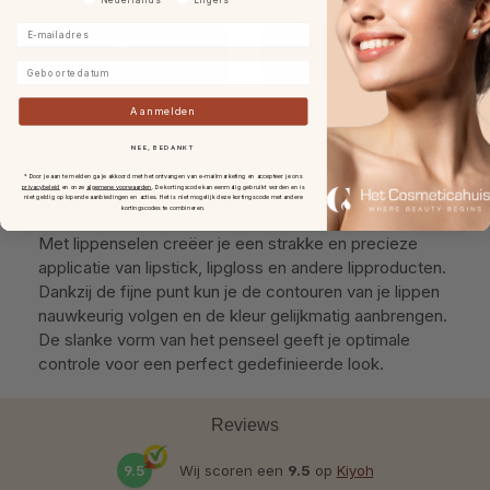
E-mailadres
Geboortedatum
Aanmelden
NEE, BEDANKT
* Door je aan te melden ga je akkoord met het ontvangen van e-mailmarketing en accepteer je ons
privacybeleid
en onze
algemene voorwaarden
.
De kortingscode kan eenmalig gebruikt worden en is
Make-Up Lippenselen
niet geldig op lopende aanbiedingen en acties. Het is niet mogelijk deze kortingscode met andere
kortingscodes te combineren.
Met lippenselen creëer je een strakke en precieze
applicatie van lipstick, lipgloss en andere lipproducten.
Dankzij de fijne punt kun je de contouren van je lippen
nauwkeurig volgen en de kleur gelijkmatig aanbrengen.
De slanke vorm van het penseel geeft je optimale
controle voor een perfect gedefinieerde look.
Reviews
9.5
Wij scoren een
9.5
op
Kiyoh