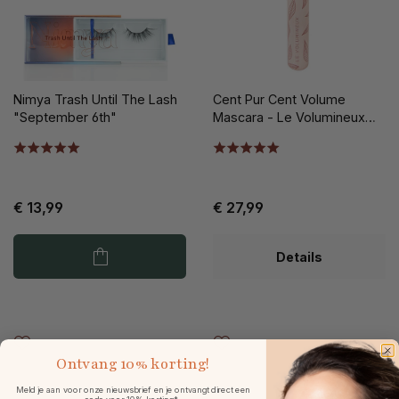
Nimya Trash Until The Lash
Cent Pur Cent Volume
"September 6th"
Mascara - Le Volumineux
7.5ml
€ 13,99
€ 27,99
Details
Ontvang
10% korting!
Meld je aan voor onze nieuwsbrief en je ontvangt direct een