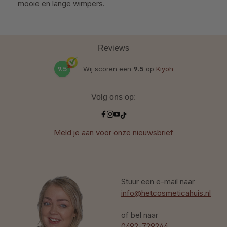
mooie en lange wimpers.
Reviews
9.5
Wij scoren een
9.5
op
Kiyoh
Volg ons op:
Meld je aan voor onze nieuwsbrief
Stuur een e-mail naar
info@hetcosmeticahuis.nl
of bel naar
0492-729244