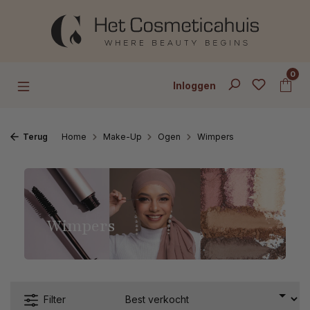
Ga naar de hoofdinhoud
0
Inloggen
Terug
Home
Make-Up
Ogen
Wimpers
Wimpers
Filter