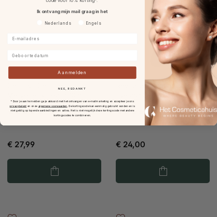
code voor 10% korting*.
Ik ontvang mijn mail graag in het
Voorkeurtaal
Nederlands
Engels
E-mailadres
Geboortedatum
Aanmelden
Cent Pur Cent Le
RevitaLash Signature
NEE, BEDANKT
Merveilleux Peach 10ml
Eyelash Curler
* Door je aan te melden ga je akkoord met het ontvangen van e-mailmarketing en accepteer je ons
privacybeleid
en onze
algemene voorwaarden
.
De kortingscode kan eenmalig gebruikt worden en is
niet geldig op lopende aanbiedingen en acties. Het is niet mogelijk deze kortingscode met andere
kortingscodes te combineren.
€ 27,99
€ 24,00