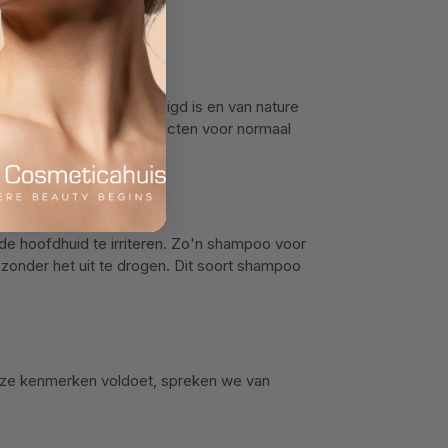
ls het haar niet beschadigd is en van nature
rom voor verzorgingsproducten voor normaal
 de hoofdhuid te irriteren. Zo'n shampoo voor
 zonder het uit te drogen. Dit soort shampoo
 deze kenmerken voldoet, spreken we van