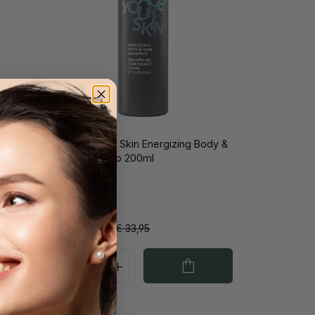
ioner
Manage Your Skin Energizing Body &
Hair Shampoo 200ml
€ 16,98
€ 33,95
van