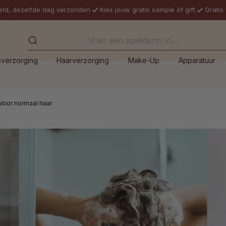
eld, dezelfde dag verzonden
Kies jouw gratis sample óf gift
Gratis
sverzorging
Haarverzorging
Make-Up
Apparatuur
Voor normaal haar