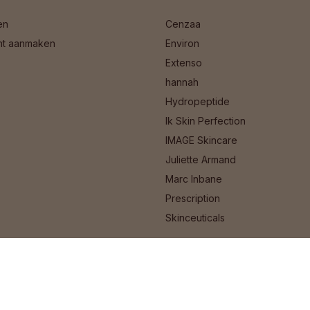
en
Cenzaa
nt aanmaken
Environ
Extenso
hannah
Hydropeptide
Ik Skin Perfection
IMAGE Skincare
Juliette Armand
Marc Inbane
Prescription
Skinceuticals