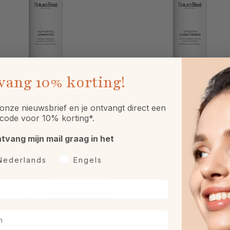
vang
10% korting!
a Bissé Repairing Shampoo
Natura Bissé Repairing Condit
onze nieuwsbrief en je ontvangt direct een
l
300ml
code voor 10% korting*.
ntvang mijn mail graag in het
rkeurtaal
Nederlands
Engels
,00
€ 42,00