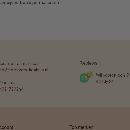
door bijvoorbeeld permanenten
tuur een e-mail naar
Reviews
nfo@hetcosmeticahuis.nl
Wij scoren een
9
9.5
op
Kiyoh
f bel naar
492-729244
ccount
Top merken