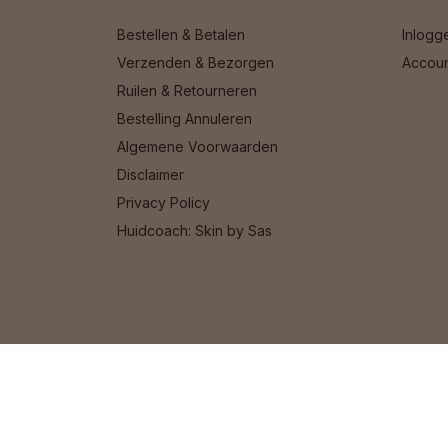
Bestellen & Betalen
Inlogg
Verzenden & Bezorgen
Accou
Ruilen & Retourneren
Bestelling Annuleren
Algemene Voorwaarden
Disclaimer
Privacy Policy
Huidcoach: Skin by Sas
© 2026 Het Cosmeticahuis