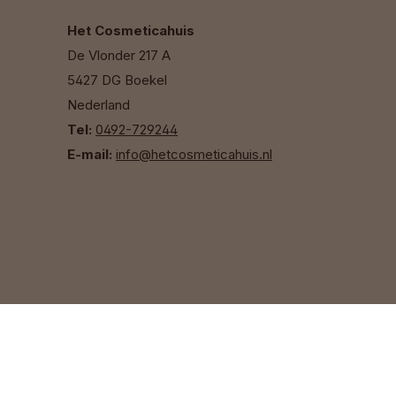
Het Cosmeticahuis
De Vlonder 217 A
5427 DG Boekel
Nederland
Tel:
0492-729244
E-mail:
info@hetcosmeticahuis.nl