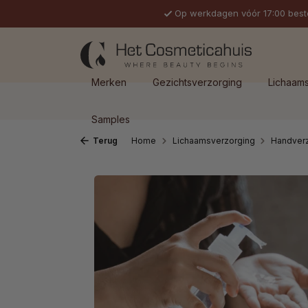
Op werkdagen vóór 17:00 best
 naar de hoofdinhoud
Ga naar de zoekopdracht
Ga naar de hoofdnavigatie
Merken
Gezichtsverzorging
Lichaam
Samples
Terug
Home
Lichaamsverzorging
Handver