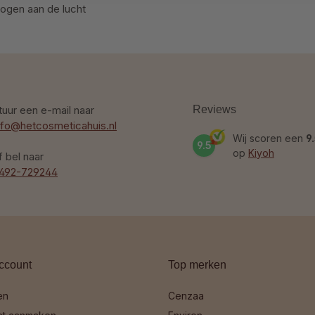
ogen aan de lucht
tuur een e-mail naar
Reviews
nfo@hetcosmeticahuis.nl
Wij scoren een
9
9.5
op
Kiyoh
f bel naar
492-729244
ccount
Top merken
en
Cenzaa