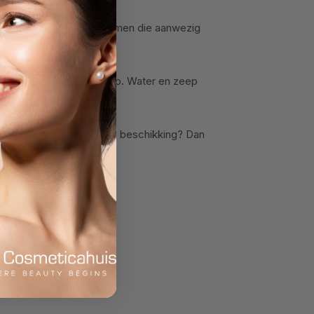
t bijna alle micro-organismen die aanwezig
wassen met water en zeep. Water en zeep
n heb je geen water tot je beschikking? Dan