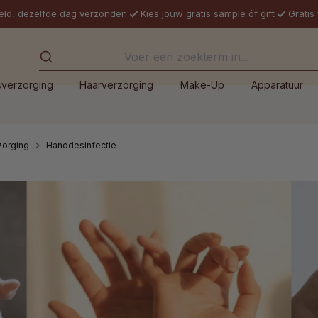
eld, dezelfde dag verzonden
Kies jouw gratis sample óf gift
Gratis
sverzorging
Haarverzorging
Make-Up
Apparatuur
zorging
Handdesinfectie