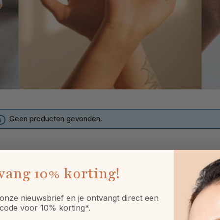
Geen producten gevonden.
vang
10% korting!
nden met handalcohol/ handdesinfectiegel. Dit doe je op droge h
onze nieuwsbrief en je ontvangt direct een
code voor 10% korting*.