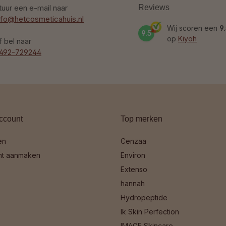
tuur een e-mail naar
Reviews
nfo@hetcosmeticahuis.nl
Wij scoren een
9
9.5
op
Kiyoh
f bel naar
492-729244
ccount
Top merken
en
Cenzaa
nt aanmaken
Environ
Extenso
hannah
Hydropeptide
Ik Skin Perfection
IMAGE Skincare