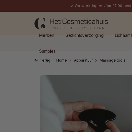
Op werkdagen vóór 17:00 best
 naar de hoofdinhoud
Ga naar de zoekopdracht
Ga naar de hoofdnavigatie
Merken
Gezichtsverzorging
Lichaam
Samples
Terug
Home
Apparatuur
Massage tools