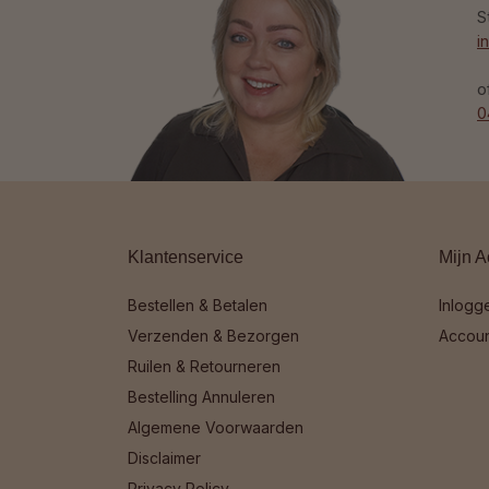
S
i
o
0
Klantenservice
Mijn A
Bestellen & Betalen
Inlogg
Verzenden & Bezorgen
Accou
Ruilen & Retourneren
Bestelling Annuleren
Algemene Voorwaarden
Disclaimer
Privacy Policy