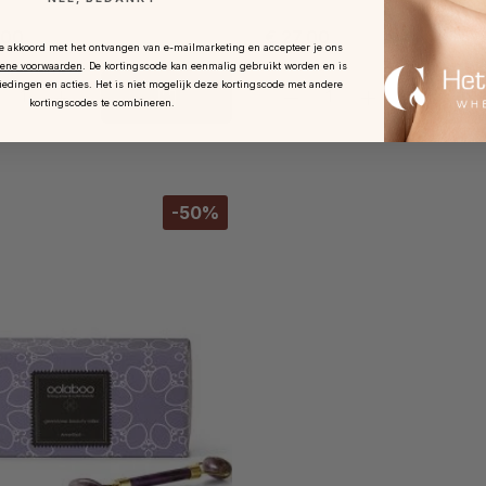
,00
€ 27,00
je akkoord met het ontvangen van e-mailmarketing en accepteer je ons
ene voorwaarden
.
De kortingscode kan eenmalig gebruikt worden en is
iedingen en acties. Het is niet mogelijk deze kortingscode met andere
kortingscodes te combineren.
-50%