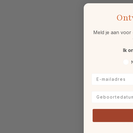
Ont
Meld je aan voor 
Ik o
Voo
E-mailadres
Geboortedatum
Likam