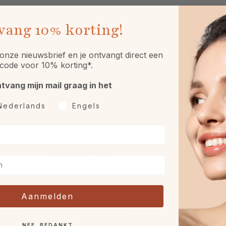
vang
10% korting!
onze nieuwsbrief en je ontvangt direct een
code voor 10% korting*.
ntvang mijn mail graag in het
rkeurtaal
Nederlands
Engels
i Cryo Ice Sticks
Likami Gua Sha Sculpting Tool
Aanmelden
NEE, BEDANKT