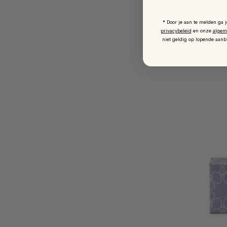
€ 79
* Door je aan te melden ga 
privacybeleid
en onze
algem
niet geldig op lopende aanb