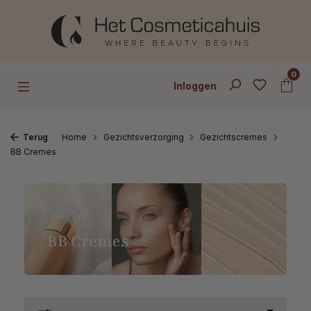
Ga naar de hoofdinhoud
0
Inloggen
Terug
Home
Gezichtsverzorging
Gezichtscremes
BB Cremes
BB Cremes