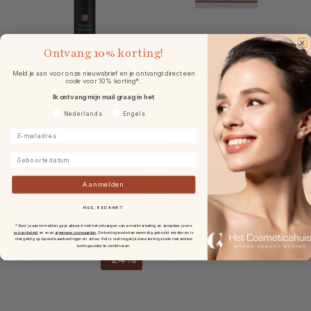
Ontvang
10% korting!
Marc Inbane Le Teint
IK Skin Perfection Natural
Meld je aan voor onze nieuwsbrief en je ontvangt direct een
30ml
Beauty BB Cream Sample
code voor 10% korting*.
Card
Ik ontvang mijn mail graag in het
Voorkeurtaal
Nederlands
Engels
E-mailadres
€ 44,95
€ 3,95
Geboortedatum
Aanmelden
NEE, BEDANKT
* Door je aan te melden ga je akkoord met het ontvangen van e-mailmarketing en accepteer je ons
privacybeleid
en onze
algemene voorwaarden
.
De kortingscode kan eenmalig gebruikt worden en is
niet geldig op lopende aanbiedingen en acties. Het is niet mogelijk deze kortingscode met andere
kortingscodes te combineren.
-24%