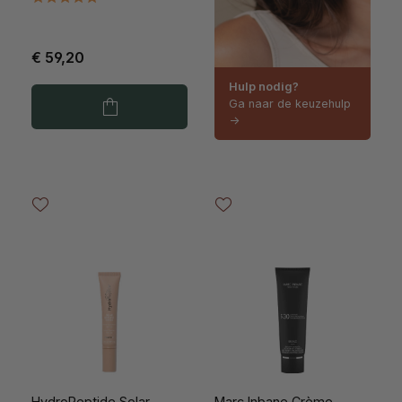
€ 59,20
Hulp nodig?
Ga naar de keuzehulp
->
HydroPeptide Solar
Marc Inbane Crème