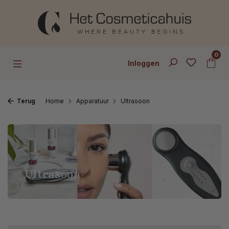
Ga naar de hoofdinhoud
0
Inloggen
Terug
Home
Apparatuur
Ultrasoon
Ultrasoon