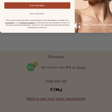
€ 495,00
Aanmelden
NEE, BEDANKT
* Door je aan te melden ga je akkoord met het ontvangen van e-mailmarketing en accepteer je ons
privacybeleid
en onze
algemene voorwaarden
.
De kortingscode kan eenmalig gebruikt worden en is
niet geldig op lopende aanbiedingen en acties. Het is niet mogelijk deze kortingscode met andere
kortingscodes te combineren.
Reviews
9.5
Wij scoren een
9.5
op
Kiyoh
Volg ons op:
Meld je aan voor onze nieuwsbrief