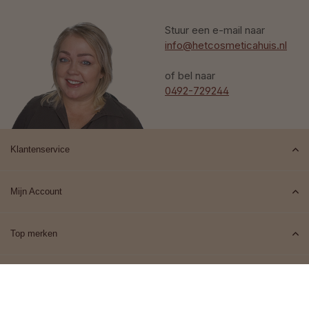
Stuur een e-mail naar
info@hetcosmeticahuis.nl
of bel naar
0492-729244
Klantenservice
Mijn Account
Top merken
Contact