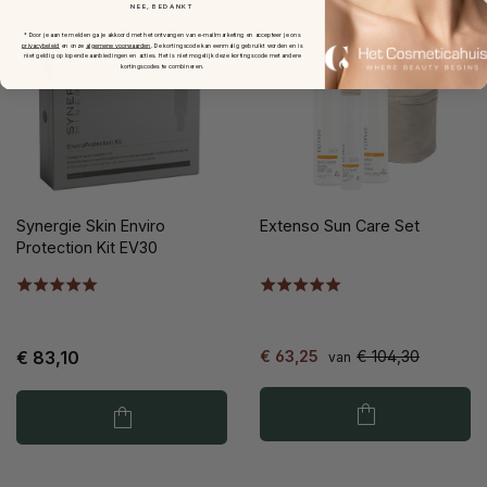
NEE, BEDANKT
* Door je aan te melden ga je akkoord met het ontvangen van e-mailmarketing en accepteer je ons
privacybeleid
en onze
algemene voorwaarden
.
De kortingscode kan eenmalig gebruikt worden en is
niet geldig op lopende aanbiedingen en acties. Het is niet mogelijk deze kortingscode met andere
kortingscodes te combineren.
Synergie Skin Enviro
Extenso Sun Care Set
Protection Kit EV30
€ 83,10
€ 63,25
€ 104,30
van