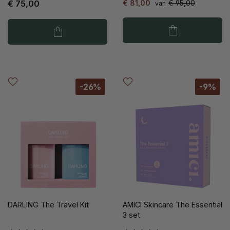
€ 75,00
€ 81,00
€ 95,00
van
-26%
-9%
DARLING The Travel Kit
AMICI Skincare The Essential
3 set