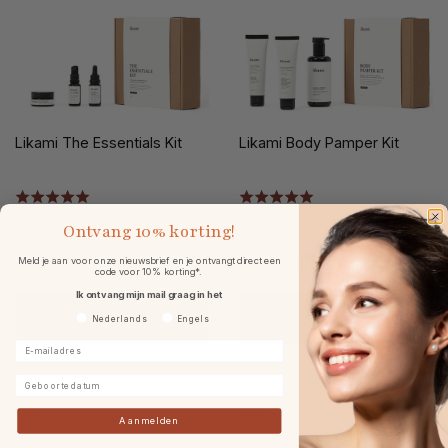
Likami The Essentials Kit
Likami Body Pamper Kit
Ontvang
10% korting!
Meld je aan voor onze nieuwsbrief en je ontvangt direct een
€ 69,00
€ 65,00
code voor 10% korting*.
Ik ontvang mijn mail graag in het
Voorkeurtaal
Nederlands
Engels
E-mailadres
Geboortedatum
Aanmelden
-39%