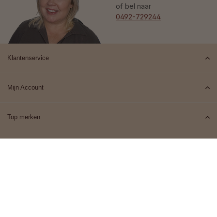
of bel naar
0492-729244
Klantenservice
Mijn Account
Top merken
Contact
© 2026 Het Cosmeticahuis