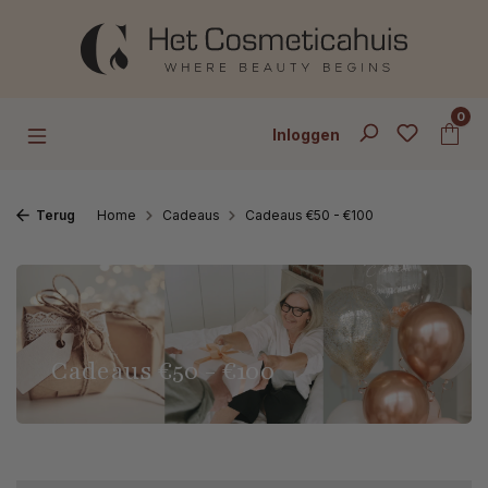
Ga naar de hoofdinhoud
0
Inloggen
Terug
Home
Cadeaus
Cadeaus €50 - €100
Cadeaus €50 - €100