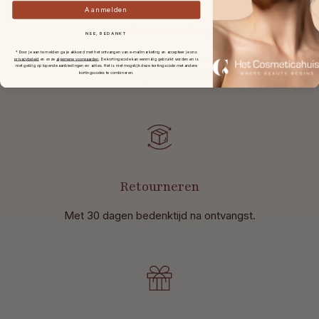
Aanmelden
Gratis verzending
NEE, BEDANKT
* Door je aan te melden ga je akkoord met het ontvangen van e-mailmarketing en accepteer je ons
in Nederland en België bij
privacybeleid
en onze
algemene voorwaarden
.
De kortingscode kan eenmalig gebruikt worden en is
niet geldig op lopende aanbiedingen en acties. Het is niet mogelijk deze kortingscode met andere
bestellingen v.a. € 49,-.
kortingscodes te combineren.
Retourneren
Met 30 dagen bedenktijd na ontvangst
.