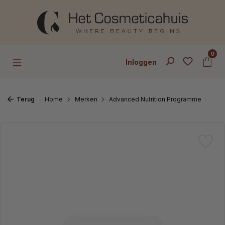
Ga naar de hoofdinhoud
0
Inloggen
Terug
Home
Merken
Advanced Nutrition Programme
Afbeeldingengalerij overslaan