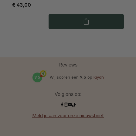
€ 43,00
€
Reviews
9.5
Wij scoren een
9.5
op
Kiyoh
Volg ons op:
Meld je aan voor onze nieuwsbrief