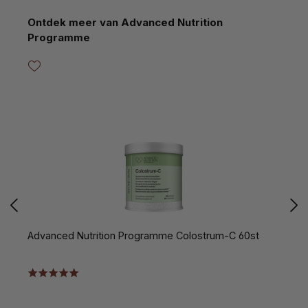
Productgalerij overslaan
Ontdek meer van Advanced Nutrition
Programme
Advanced Nutrition Programme Colostrum-C 60st
A
T