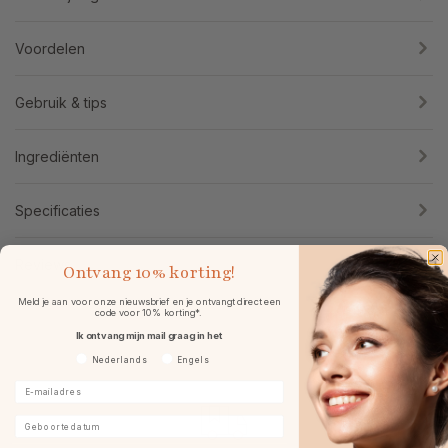
Voordelen
Gebruik & tips
Ingrediënten
Specificaties
Reviews
Ontvang
10% korting!
Meld je aan voor onze nieuwsbrief en je ontvangt direct een
code voor 10% korting*.
Ik ontvang mijn mail graag in het
Voorkeurtaal
Nederlands
Engels
E-mailadres
Geboortedatum