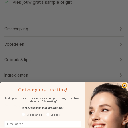
Kies jouw gratis sample óf gift
Omschrijving
Voordelen
Gebruik & tips
Ingrediënten
Ontvang
10% korting!
Specificaties
Meld je aan voor onze nieuwsbrief en je ontvangt direct een
code voor 10% korting*.
Reviews
Ik ontvang mijn mail graag in het
Voorkeurtaal
Nederlands
Engels
E-mailadres