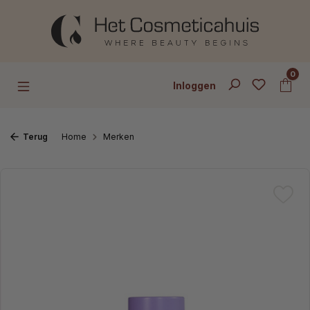
Ga naar de hoofdinhoud
0
Inloggen
Terug
Home
Merken
Afbeeldingengalerij overslaan