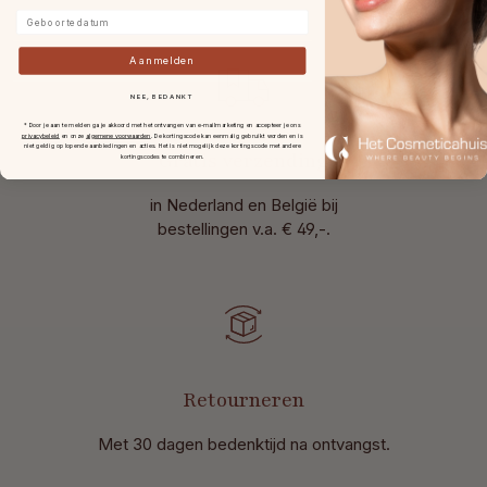
Geboortedatum
Aanmelden
NEE, BEDANKT
* Door je aan te melden ga je akkoord met het ontvangen van e-mailmarketing en accepteer je ons
privacybeleid
en onze
algemene voorwaarden
.
De kortingscode kan eenmalig gebruikt worden en is
niet geldig op lopende aanbiedingen en acties. Het is niet mogelijk deze kortingscode met andere
Gratis verzending
kortingscodes te combineren.
in Nederland en België bij
bestellingen v.a. € 49,-.
Retourneren
Met 30 dagen bedenktijd na ontvangst
.