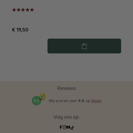
€ 19,50
€
Reviews
9.5
Wij scoren een
9.5
op
Kiyoh
Volg ons op: