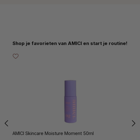
Productgalerij overslaan
Shop je favorieten van AMICI en start je routine!
AMICI Skincare Moisture Moment 50ml
A