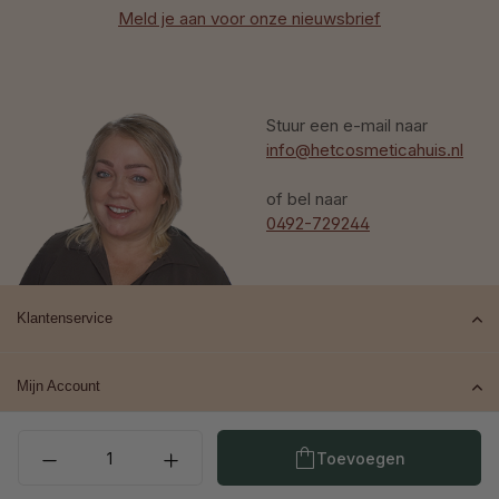
Meld je aan voor onze nieuwsbrief
Stuur een e-mail naar
info@hetcosmeticahuis.nl
of bel naar
0492-729244
Klantenservice
Mijn Account
Producthoeveelheid: Voe
Top merken
Toevoegen