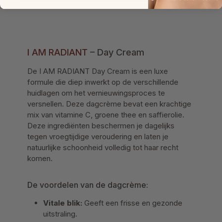
I AM RADIANT
– Day Cream
De I AM RADIANT Day Cream is een luxe
formule die diep inwerkt op de verschillende
huidlagen om het vernieuwingsproces te
versnellen. Deze dagcrème bevat een krachtige
mix van vitamine C, groene thee en saffierolie.
Deze ingrediënten beschermen je dagelijks
tegen vroegtijdige veroudering en laten je
natuurlijke schoonheid volledig tot haar recht
komen.
De voordelen van de dagcrème:
Vitale blik:
Geeft een frisse en gezonde
uitstraling.