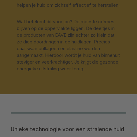
helpen je huid om zichzelf effectief te herstellen.
Wat betekent dit voor jou? De meeste crèmes
blijven op de oppervlakte liggen. De deeltjes in
de producten van EAVE zijn echter zo klein dat
ze diep doordringen in de huidlagen. Precies
daar waar collageen en elastine worden
aangemaakt. Hierdoor wordt je huid van binnenuit
steviger en veerkrachtiger. Je krijgt die gezonde,
energieke uitstraling weer terug.
Unieke technologie voor een stralende huid