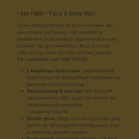
I AM FRES
– Face & Body Mist
Deze multifunctionele spray is veel meer dan
een simpele verfrissing. Het versterkt je
huidbarrière en beschermt tegen invloeden van
buitenaf. De fijne nevel trekt direct in en kan
zelfs over je make-up heen worden gebruikt.
De voordelen van I AM FRESH:
Langdurige hydratatie:
Laagmoleculair
hyaluronzuur en Bioquantine® hydrateren en
kalmeren de huid langdurig.
Bescherming & Herstel:
IBR-Dragon®
beschermt het DNA tegen UV-schade en
ondersteunt de natuurlijke
collageenproductie.
Mooie glow:
Zorgt voor een gezonde glow
en kan als verzorgende finishing touch over
je make-up gebruikt worden.
Kalmerend:
Vermindert irritaties, vult fijne