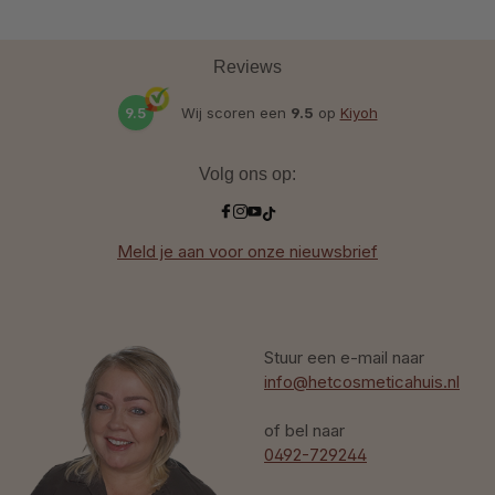
Reviews
9.5
Wij scoren een
9.5
op
Kiyoh
Volg ons op:
Meld je aan voor onze nieuwsbrief
Stuur een e-mail naar
info@hetcosmeticahuis.nl
of bel naar
0492-729244