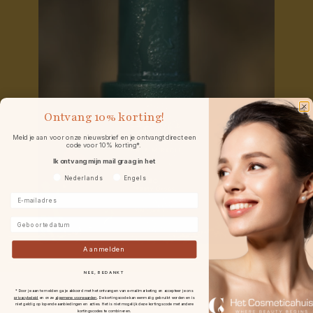
Ontvang
10% korting!
Meld je aan voor onze nieuwsbrief en je ontvangt direct een
code voor 10% korting*.
Ik ontvang mijn mail graag in het
Voorkeurtaal
Nederlands
Engels
E-mailadres
Geboortedatum
Aanmelden
NEE, BEDANKT
* Door je aan te melden ga je akkoord met het ontvangen van e-mailmarketing en accepteer je ons
privacybeleid
en onze
algemene voorwaarden
.
De kortingscode kan eenmalig gebruikt worden en is
niet geldig op lopende aanbiedingen en acties. Het is niet mogelijk deze kortingscode met andere
kortingscodes te combineren.