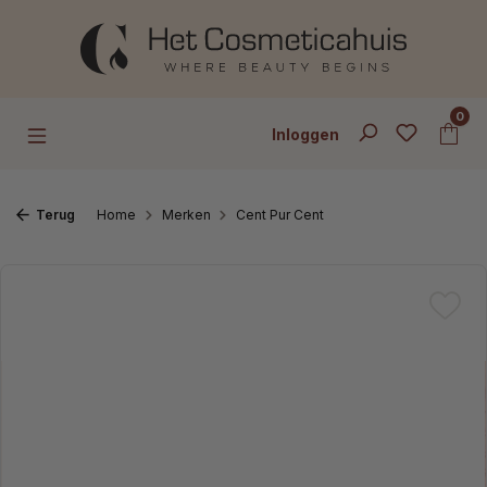
Ga naar de hoofdinhoud
0
Inloggen
Terug
Home
Merken
Cent Pur Cent
Afbeeldingengalerij overslaan