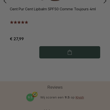
Cent Pur Cent Lipbalm SPF50 Comme Toujours 4ml
C
€ 27,99
€
Reviews
9.5
Wij scoren een
9.5
op
Kiyoh