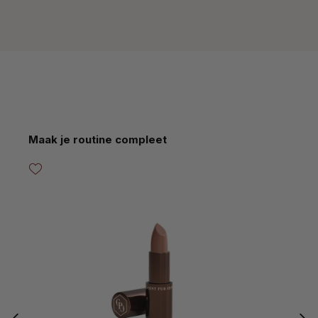
Productgalerij overslaan
Maak je routine compleet