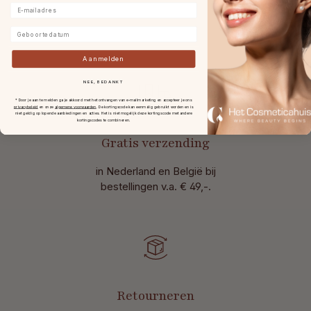
E-mailadres
Geboortedatum
Aanmelden
NEE, BEDANKT
* Door je aan te melden ga je akkoord met het ontvangen van e-mailmarketing en accepteer je ons
privacybeleid
en onze
algemene voorwaarden
.
De kortingscode kan eenmalig gebruikt worden en is
niet geldig op lopende aanbiedingen en acties. Het is niet mogelijk deze kortingscode met andere
kortingscodes te combineren.
Gratis verzending
in Nederland en België bij
bestellingen v.a. € 49,-.
Retourneren