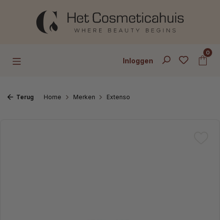
Ga naar de hoofdinhoud
0
Inloggen
Terug
Home
Merken
Extenso
Afbeeldingengalerij overslaan