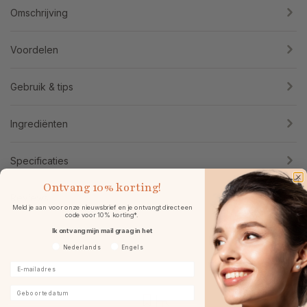
Omschrijving
Voordelen
Gebruik & tips
Ingrediënten
Specificaties
Ontvang
10% korting!
Reviews
Meld je aan voor onze nieuwsbrief en je ontvangt direct een
code voor 10% korting*.
Ik ontvang mijn mail graag in het
Voorkeurtaal
Nederlands
Engels
E-mailadres
Geboortedatum