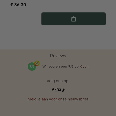
€ 36,30
€
Reviews
9.5
Wij scoren een
9.5
op
Kiyoh
Volg ons op:
Meld je aan voor onze nieuwsbrief