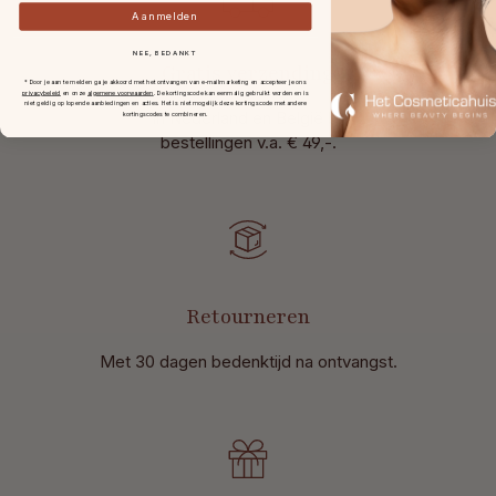
Aanmelden
NEE, BEDANKT
Gratis verzending
* Door je aan te melden ga je akkoord met het ontvangen van e-mailmarketing en accepteer je ons
privacybeleid
en onze
algemene voorwaarden
.
De kortingscode kan eenmalig gebruikt worden en is
niet geldig op lopende aanbiedingen en acties. Het is niet mogelijk deze kortingscode met andere
in Nederland en België bij
kortingscodes te combineren.
bestellingen v.a. € 49,-.
Retourneren
Met 30 dagen bedenktijd na ontvangst
.