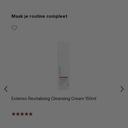
Productgalerij overslaan
Maak je routine compleet
Extenso Revitalising Cleansing Cream 150ml
E