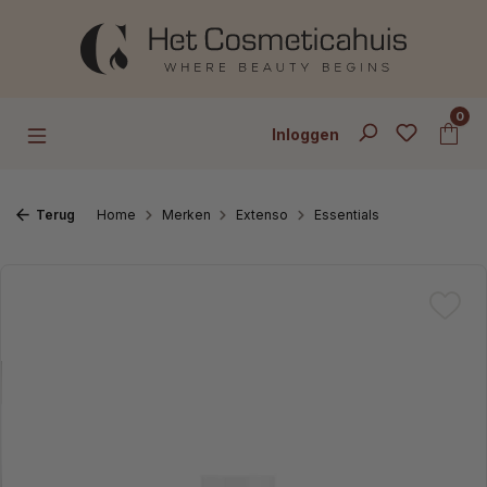
Ga naar de hoofdinhoud
0
Inloggen
Terug
Home
Merken
Extenso
Essentials
Afbeeldingengalerij overslaan