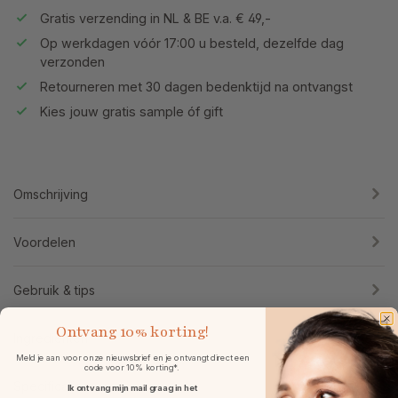
Gratis verzending in NL & BE v.a. € 49,-
Op werkdagen vóór 17:00 u besteld, dezelfde dag
verzonden
Retourneren met 30 dagen bedenktijd na ontvangst
Kies jouw gratis sample óf gift
Omschrijving
Voordelen
Gebruik & tips
Ontvang
10% korting!
Ingrediënten
Meld je aan voor onze nieuwsbrief en je ontvangt direct een
code voor 10% korting*.
Specificaties
Ik ontvang mijn mail graag in het