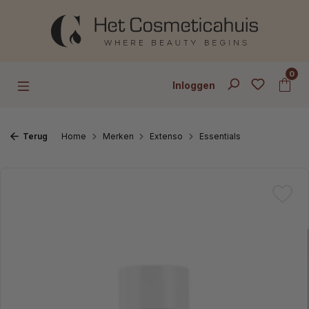
Ga naar de hoofdinhoud
0
Inloggen
Terug
Home
Merken
Extenso
Essentials
Afbeeldingengalerij overslaan