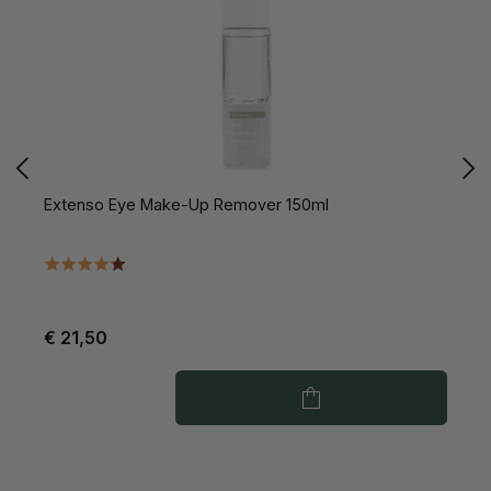
Extenso Eye Make-Up Remover 150ml
E
€ 21,50
€