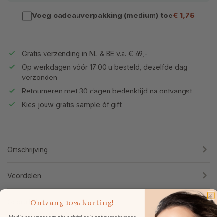
Voeg cadeauverpakking (medium) toe
€ 1,75
Gratis verzending in NL & BE v.a. € 49,-
Op werkdagen vóór 17:00 u besteld, dezelfde dag
verzonden
Retourneren met 30 dagen bedenktijd na ontvangst
Kies jouw gratis sample óf gift
Omschrijving
Voordelen
Gebruik & tips
Ontvang
10% korting!
Meld je aan voor onze nieuwsbrief en je ontvangt direct een