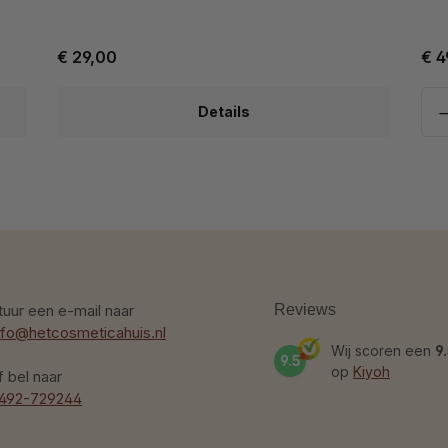
€ 29,00
€ 4
Details
tuur een e-mail naar
Reviews
nfo@hetcosmeticahuis.nl
Wij scoren een
9
9.5
op
Kiyoh
f bel naar
492-729244