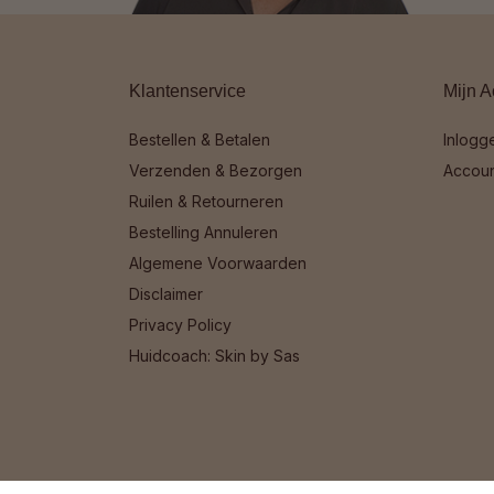
Klantenservice
Mijn A
Bestellen & Betalen
Inlogg
Verzenden & Bezorgen
Accou
Ruilen & Retourneren
Bestelling Annuleren
Algemene Voorwaarden
Disclaimer
Privacy Policy
Huidcoach: Skin by Sas