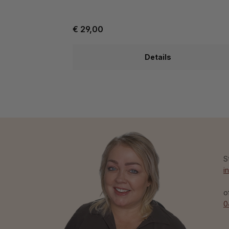
€ 29,00
Details
S
i
o
0