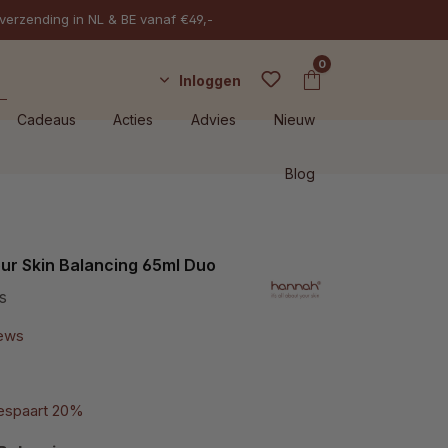
 verzending in NL & BE vanaf €49,-
0
Inloggen
Cadeaus
Acties
Advies
Nieuw
Blog
ur Skin Balancing 65ml Duo
s
iews
espaart 20%