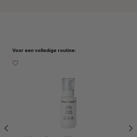
Productgalerij overslaan
Voor een volledige routine: