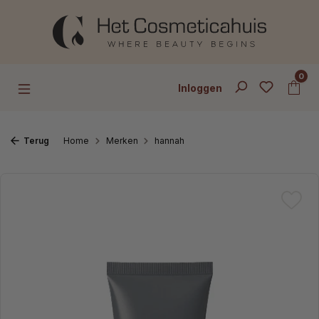
Ga naar de hoofdinhoud
0
Inloggen
Terug
Home
Merken
hannah
Afbeeldingengalerij overslaan