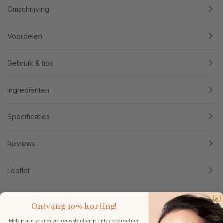
Omschrijving
Voordelen
Gebruik & tips
Ingrediënten
Specificaties
Reviews
Leaflet
Veelgestelde vragen
Ontvang
10% korting!
Meld je aan voor onze nieuwsbrief en je ontvangt direct een