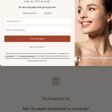
code voor 10% korting*.
Ik ontvang mijn mail graag in het
Voorkeurtaal
Nederlands
Engels
E-mailadres
Geboortedatum
Aanmelden
Gratis verzending
NEE, BEDANKT
in Nederland en België bij
* Door je aan te melden ga je akkoord met het ontvangen van e-mailmarketing en accepteer je ons
privacybeleid
en onze
algemene voorwaarden
.
De kortingscode kan eenmalig gebruikt worden en is
bestellingen v.a. € 49,-.
niet geldig op lopende aanbiedingen en acties. Het is niet mogelijk deze kortingscode met andere
kortingscodes te combineren.
Retourneren
Met 30 dagen bedenktijd na ontvangst
.