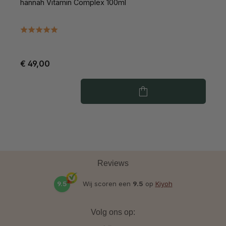
hannah Vitamin Complex 100ml
h
€ 49,00
€
Reviews
9.5
Wij scoren een
9.5
op
Kiyoh
Volg ons op: