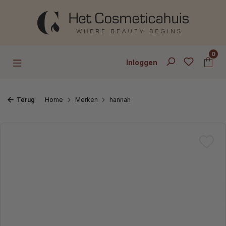
Ga naar de hoofdinhoud
0
Inloggen
Terug
Home
Merken
hannah
Afbeeldingengalerij overslaan