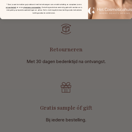
bestellingen v.a. € 49,-.
* Door je aan te melden ga je akkoord met het ontvangen van e-mailmarketing en accepteer je ons
privacybeleid
en onze
algemene voorwaarden
.
De kortingscode kan eenmalig gebruikt worden en is
niet geldig op lopende aanbiedingen en acties. Het is niet mogelijk deze kortingscode met andere
kortingscodes te combineren.
Retourneren
Met 30 dagen bedenktijd na ontvangst
.
Gratis sample óf gift
Bij iedere bestelling.