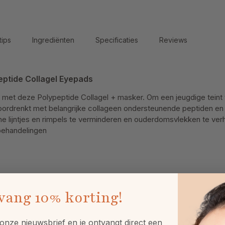
tips
Ingrediënten
Specificaties
Reviews
eptide Collagel Eyepads
met deze Polypeptide Collagel + masker. Om een jeugdige teint 
oordrenkt met belangrijke collageen ondersteunende peptiden en
ne lijntjes en rimpels te verminderen en ouderdomsvlekken te verh
behandelingen
vang
10% korting!
onze nieuwsbrief en je ontvangt direct een