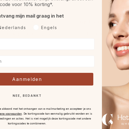
code voor 10% korting*.
ntvang mijn mail graag in het
Retourneren
Gratis sample óf gif
rkeurtaal
Nederlands
Engels
et 30 dagen bedenktijd na
Bij iedere bestelling.
ontvangst
.
Aanmelden
Meer HydroPeptide Anti Wrinkle
NEE, BEDANKT
je akkoord met het ontvangen van e-mailmarketing en accepteer je ons
ene voorwaarden
.
De kortingscode kan eenmalig gebruikt worden en is
iedingen en acties. Het is niet mogelijk deze kortingscode met andere
kortingscodes te combineren.