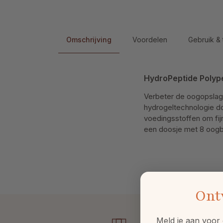
Omschrijving
Voordelen
Gebruik & 
HydroPeptide Polyp
Verbeter de oogopslag 
hydrogeltechnologie d
voedingsstoffen om fij
een doosje met 8 oog
Ont
Meld je aan voor 