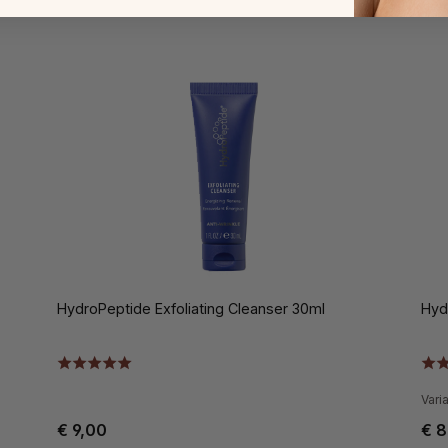
HydroPeptide Exfoliating Cleanser 30ml
Hyd
Vari
€ 9,00
€ 8