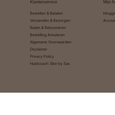
Klantenservice
Mijn A
Bestellen & Betalen
Inlogg
Verzenden & Bezorgen
Accou
Ruilen & Retourneren
Bestelling Annuleren
Algemene Voorwaarden
Disclaimer
Privacy Policy
Huidcoach: Skin by Sas