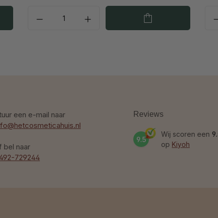
tuur een e-mail naar
Reviews
nfo@hetcosmeticahuis.nl
Wij scoren een
9
9.5
op
Kiyoh
f bel naar
492-729244