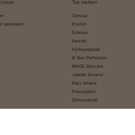
ccount
Top merken
en
Cenzaa
nt aanmaken
Environ
Extenso
hannah
Hydropeptide
Ik Skin Perfection
IMAGE Skincare
Juliette Armand
Marc Inbane
Prescription
Skinceuticals