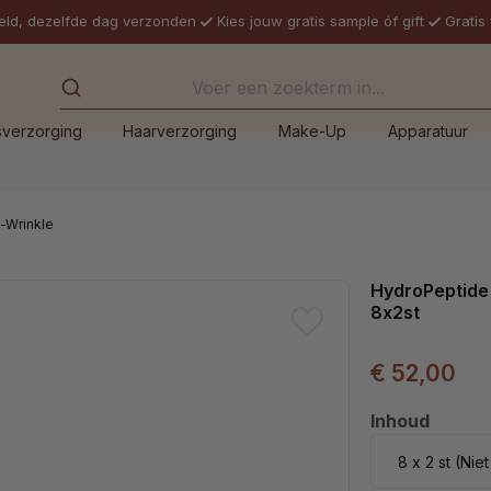
eld, dezelfde dag verzonden
Kies jouw gratis sample óf gift
Gratis
sverzorging
Haarverzorging
Make-Up
Apparatuur
i-Wrinkle
HydroPeptide 
8x2st
€ 52,00
Selecteer
Inhoud