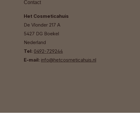
Contact
Het Cosmeticahuis
De Vlonder 217 A
5427 DG Boekel
Nederland
Tel:
0492-729244
E-mail:
info@hetcosmeticahuis.nl