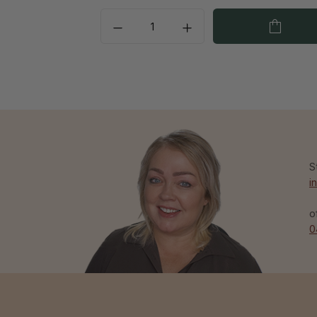
S
i
o
0