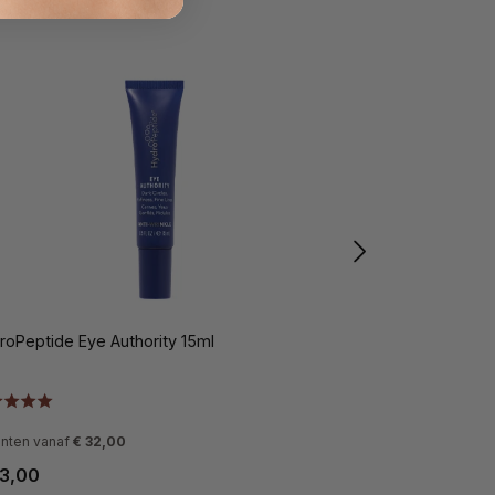
roPeptide Eye Authority 15ml
HydroPeptide Ey
anten vanaf
€ 32,00
3,00
€ 32,00