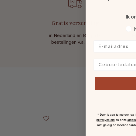
Ik o
Gratis verzending
Voo
in Nederland en België bij
M
bestellingen v.a. € 49,-.
E-mailadres
Geboortedatum
Productgalerij overslaan
* Door je aan te melden ga 
privacybeleid
en onze
algem
niet geldig op lopende aanb