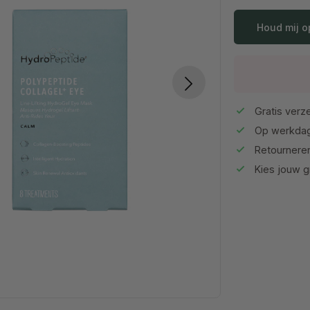
Houd mij o
Gratis verze
Op werkdag
Retournere
Kies jouw gr