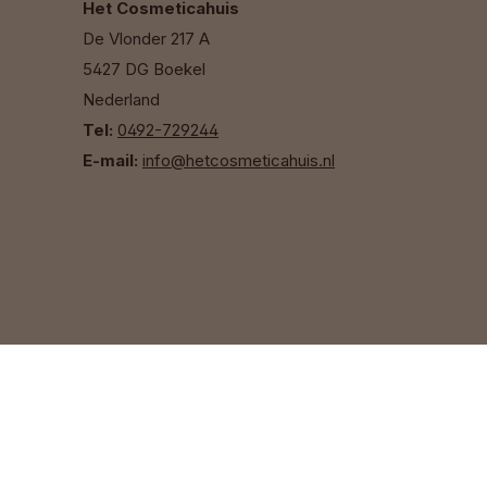
Het Cosmeticahuis
De Vlonder 217 A
5427 DG Boekel
Nederland
Tel:
0492-729244
E-mail:
info@hetcosmeticahuis.nl