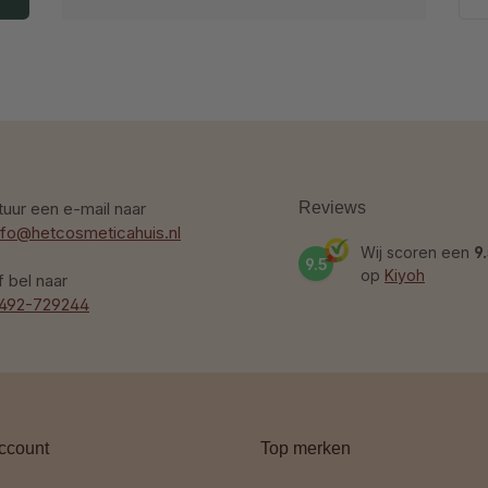
tuur een e-mail naar
Reviews
nfo@hetcosmeticahuis.nl
Wij scoren een
9
9.5
op
Kiyoh
f bel naar
492-729244
ccount
Top merken