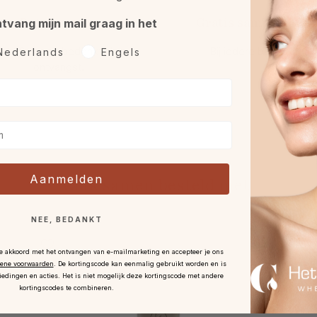
Retourneren
Gratis sample óf gif
ntvang mijn mail graag in het
rkeurtaal
et 30 dagen bedenktijd na
Bij iedere bestelling.
Nederlands
Engels
ontvangst
.
Aanmelden
Vaak samen besteld met
NEE, BEDANKT
je akkoord met het ontvangen van e-mailmarketing en accepteer je ons
ene voorwaarden
.
De kortingscode kan eenmalig gebruikt worden en is
iedingen en acties. Het is niet mogelijk deze kortingscode met andere
kortingscodes te combineren.