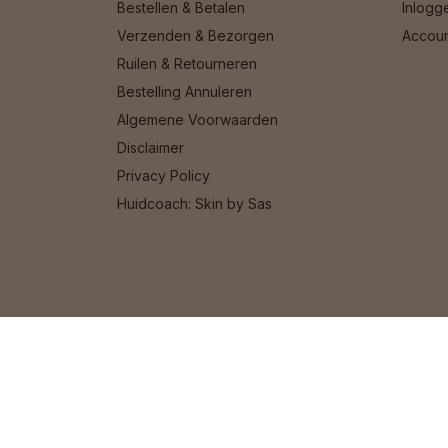
Bestellen & Betalen
Inlogg
Verzenden & Bezorgen
Accou
Ruilen & Retourneren
Bestelling Annuleren
Algemene Voorwaarden
Disclaimer
Privacy Policy
Huidcoach: Skin by Sas
© 2026 Het Cosmeticahuis