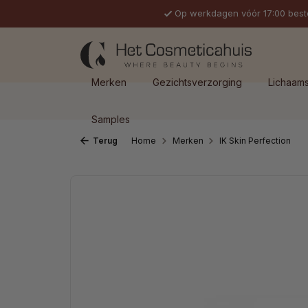
Op werkdagen vóór 17:00 best
 naar de hoofdinhoud
Ga naar de zoekopdracht
Ga naar de hoofdnavigatie
Merken
Gezichtsverzorging
Lichaam
Samples
Terug
Home
Merken
IK Skin Perfection
Afbeeldingengalerij overslaan