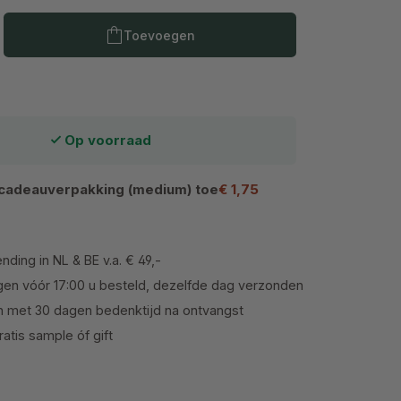
Producthoeveelheid: Voer de gewenste h
Toevoegen
Op voorraad
cadeauverpakking (medium) toe
€ 1,75
nding in NL & BE v.a. € 49,-
en vóór 17:00 u besteld, dezelfde dag verzonden
n met 30 dagen bedenktijd na ontvangst
atis sample óf gift