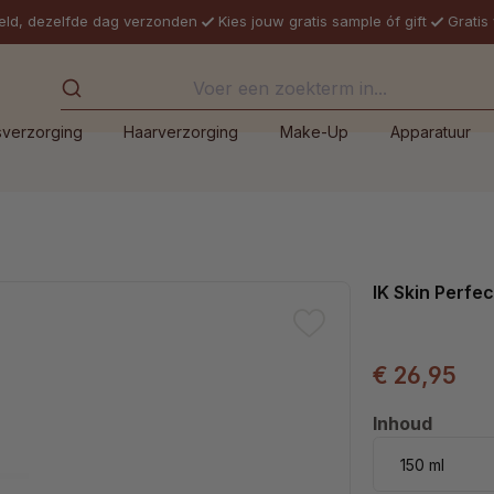
eld, dezelfde dag verzonden
Kies jouw gratis sample óf gift
Gratis
sverzorging
Haarverzorging
Make-Up
Apparatuur
IK Skin Perfe
€ 26,95
Selecteer
Inhoud