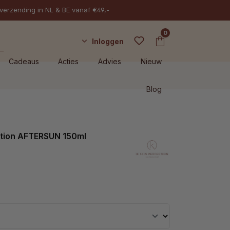
 verzending in NL & BE vanaf €49,-
0
Inloggen
Cadeaus
Acties
Advies
Nieuw
Blog
ction AFTERSUN 150ml