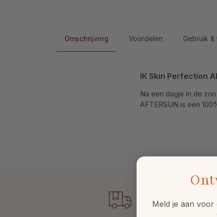
Omschrijving
Voordelen
Gebruik & 
IK Skin Perfection
Na een dagje in de zon 
AFTERSUN is een 100% n
Ont
Meld je aan voor 