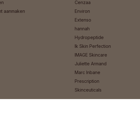
en
Cenzaa
nt aanmaken
Environ
Extenso
hannah
Hydropeptide
Ik Skin Perfection
IMAGE Skincare
Juliette Armand
Marc Inbane
Prescription
Skinceuticals