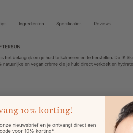
tips
Ingrediënten
Specificaties
Reviews
 AFTERSUN
is het belangrijk om je huid te kalmeren en te herstellen. De IK Sk
atuurlijke en vegan crème die je huid direct verkoelt en hydrate
vang
10% korting!
onze nieuwsbrief en je ontvangt direct een
code voor 10% korting*.