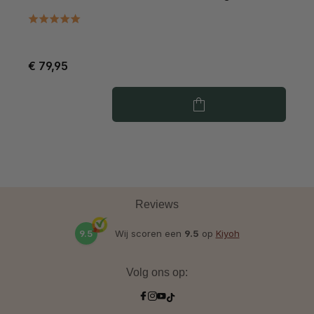
€ 79,95
€
Reviews
9.5
Wij scoren een
9.5
op
Kiyoh
Volg ons op: