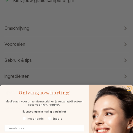
Kies jouw gratis sample óf gift
Omschrijving
Voordelen
Gebruik & tips
Ingrediënten
Ontvang
10% korting!
Specificaties
Meld je aan voor onze nieuwsbrief en je ontvangt direct een
code voor 10% korting*.
Reviews
Ik ontvang mijn mail graag in het
Voorkeurtaal
Nederlands
Engels
E-mailadres