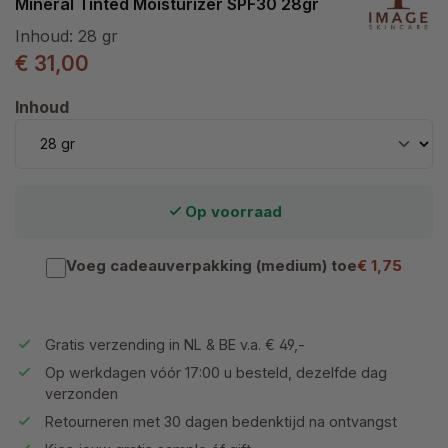
Mineral Tinted Moisturizer SPF30 28gr
Inhoud:
28 gr
€ 31,00
Selecteer
Inhoud
Op voorraad
Voeg cadeauverpakking (medium) toe
€ 1,75
Gratis verzending in NL & BE v.a. € 49,-
Op werkdagen vóór 17:00 u besteld, dezelfde dag
verzonden
Retourneren met 30 dagen bedenktijd na ontvangst