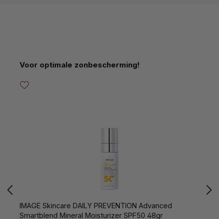
Productgalerij overslaan
Voor optimale zonbescherming!
IMAGE Skincare DAILY PREVENTION Advanced
I
Smartblend Mineral Moisturizer SPF50 48gr
B