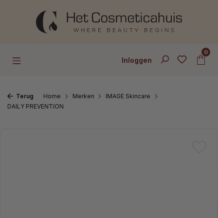
Ga naar de hoofdinhoud
0
Inloggen
Terug
Home
Merken
IMAGE Skincare
DAILY PREVENTION
Afbeeldingengalerij overslaan