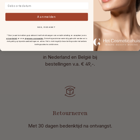
Geboortedatum
Aanmelden
NEE, BEDANKT
* Door je aan te melden ga je akkoord met het ontvangen van e-mailmarketing en accepteer je ons
privacybeleid
en onze
algemene voorwaarden
.
De kortingscode kan eenmalig gebruikt worden en is
niet geldig op lopende aanbiedingen en acties. Het is niet mogelijk deze kortingscode met andere
Gratis verzending
kortingscodes te combineren.
in Nederland en België bij
bestellingen v.a. € 49,-.
Retourneren
Met 30 dagen bedenktijd na ontvangst
.