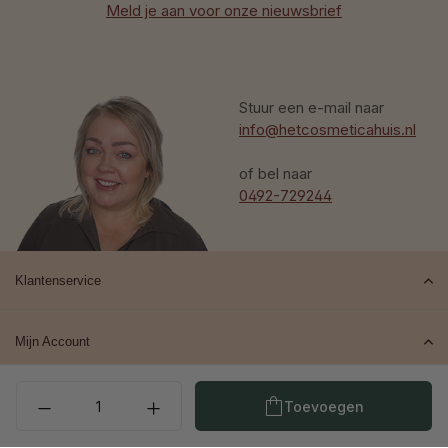
Meld je aan voor onze nieuwsbrief
Stuur een e-mail naar
info@hetcosmeticahuis.nl
of bel naar
0492-729244
Klantenservice
Mijn Account
Producthoeveelheid: Voe
Top merken
Toevoegen