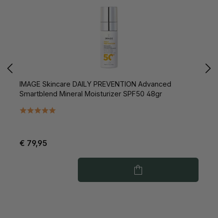
IMAGE Skincare DAILY PREVENTION Advanced
I
Smartblend Mineral Moisturizer SPF50 48gr
B
€ 79,95
€