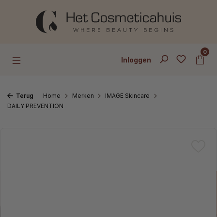
Ga naar de hoofdinhoud
0
Inloggen
Terug
Home
Merken
IMAGE Skincare
DAILY PREVENTION
Afbeeldingengalerij overslaan