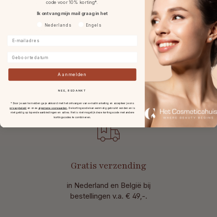
code voor 10% korting*.
Ingrediënten
Ik ontvang mijn mail graag in het
Voorkeurtaal
Nederlands
Engels
Specificaties
E-mailadres
Geboortedatum
Reviews
Aanmelden
NEE, BEDANKT
* Door je aan te melden ga je akkoord met het ontvangen van e-mailmarketing en accepteer je ons
privacybeleid
en onze
algemene voorwaarden
.
De kortingscode kan eenmalig gebruikt worden en is
niet geldig op lopende aanbiedingen en acties. Het is niet mogelijk deze kortingscode met andere
kortingscodes te combineren.
Gratis verzending
in Nederland en België bij
bestellingen v.a. € 49,-.