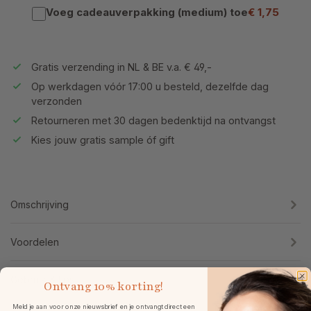
Voeg cadeauverpakking (medium) toe
€ 1,75
Gratis verzending in NL & BE v.a. € 49,-
Op werkdagen vóór 17:00 u besteld, dezelfde dag
verzonden
Retourneren met 30 dagen bedenktijd na ontvangst
Kies jouw gratis sample óf gift
Omschrijving
Voordelen
Gebruik & tips
Ontvang
10% korting!
Meld je aan voor onze nieuwsbrief en je ontvangt direct een