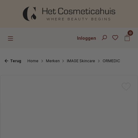
Ga naar de hoofdinhoud
0
Inloggen
Terug
Home
Merken
IMAGE Skincare
ORMEDIC
Afbeeldingengalerij overslaan