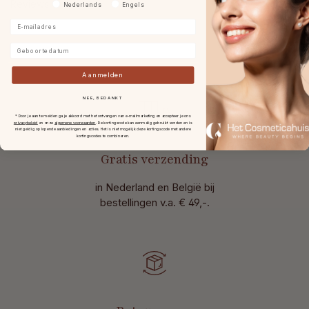
Reviews
Voorkeurtaal
Nederlands
Engels
E-mailadres
Geboortedatum
Aanmelden
NEE, BEDANKT
* Door je aan te melden ga je akkoord met het ontvangen van e-mailmarketing en accepteer je ons
privacybeleid
en onze
algemene voorwaarden
.
De kortingscode kan eenmalig gebruikt worden en is
niet geldig op lopende aanbiedingen en acties. Het is niet mogelijk deze kortingscode met andere
kortingscodes te combineren.
Gratis verzending
in Nederland en België bij
bestellingen v.a. € 49,-.