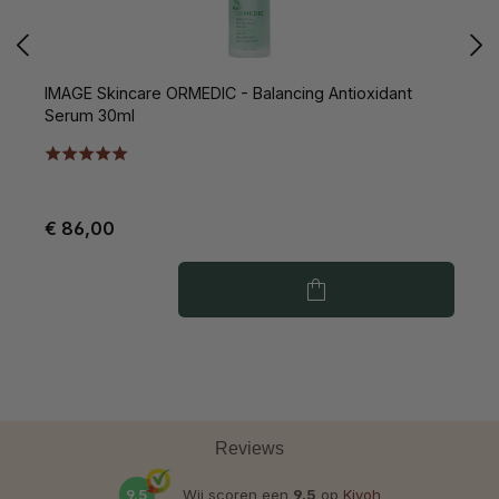
IMAGE Skincare ORMEDIC - Balancing Antioxidant
I
Serum 30ml
C
€ 86,00
€
Reviews
9.5
Wij scoren een
9.5
op
Kiyoh