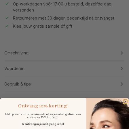
Op werkdagen vóór 17:00 u besteld, dezelfde dag
verzonden
Retourneren met 30 dagen bedenktijd na ontvangst
Kies jouw gratis sample óf gift
Omschrijving
Voordelen
Gebruik & tips
Ingrediënten
Ontvang
10% korting!
Meld je aan voor onze nieuwsbrief en je ontvangt direct een
Specificaties
code voor 10% korting*.
Ik ontvang mijn mail graag in het