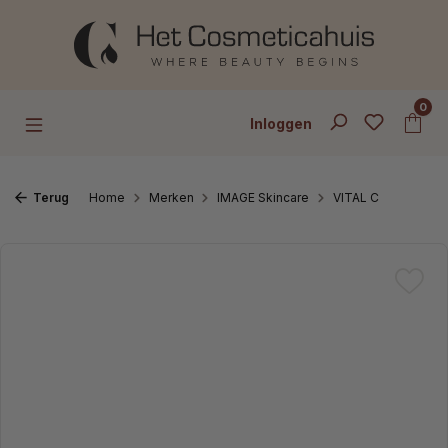
Ga naar de hoofdinhoud
0
Inloggen
Terug
Home
Merken
IMAGE Skincare
VITAL C
Afbeeldingengalerij overslaan