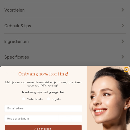
Voordelen
Gebruik & tips
Ingrediënten
Specificaties
Reviews
Ontvang
10% korting!
Meld je aan voor onze nieuwsbrief en je ontvangt direct een
code voor 10% korting*.
Ik ontvang mijn mail graag in het
Voorkeurtaal
Nederlands
Engels
E-mailadres
Geboortedatum
Aanmelden