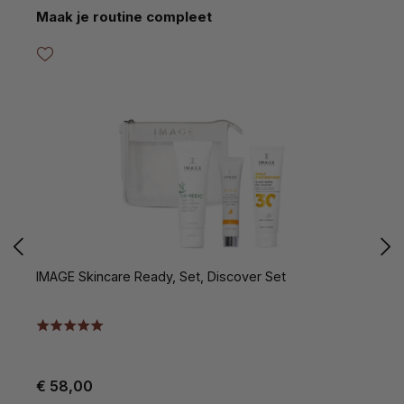
Productgalerij overslaan
Maak je routine compleet
IMAGE Skincare Ready, Set, Discover Set
I
5
€ 58,00
€