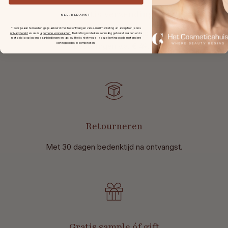
Gratis verzending
NEE, BEDANKT
* Door je aan te melden ga je akkoord met het ontvangen van e-mailmarketing en accepteer je ons
in Nederland en België bij
privacybeleid
en onze
algemene voorwaarden
.
De kortingscode kan eenmalig gebruikt worden en is
niet geldig op lopende aanbiedingen en acties. Het is niet mogelijk deze kortingscode met andere
bestellingen v.a. € 49,-.
kortingscodes te combineren.
Retourneren
Met 30 dagen bedenktijd na ontvangst
.
Gratis sample óf gift