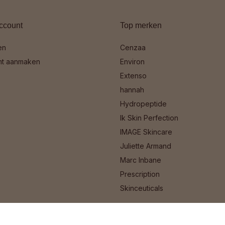
ccount
Top merken
en
Cenzaa
nt aanmaken
Environ
Extenso
hannah
Hydropeptide
Ik Skin Perfection
IMAGE Skincare
Juliette Armand
Marc Inbane
Prescription
Skinceuticals