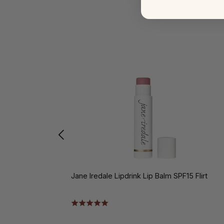
Jane Iredale Lipdrink Lip Balm SPF15 Flirt