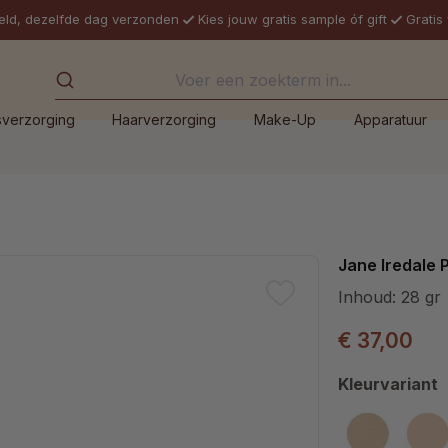
eld, dezelfde dag verzonden
Kies jouw gratis sample óf gift
Gratis
sverzorging
Haarverzorging
Make-Up
Apparatuur
Jane Iredale 
Inhoud:
28 gr
€ 37,00
Selecteer
Kleurvariant
1W
2N