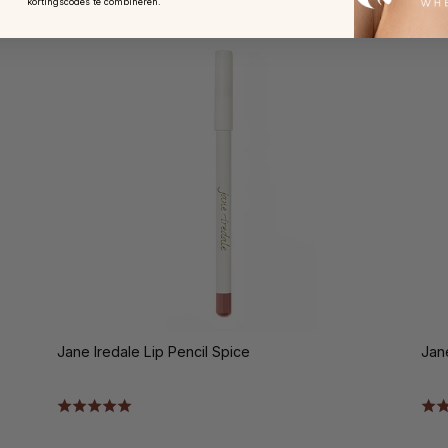
kortingscodes te combineren.
Jane Iredale Lip Pencil Spice
Jan