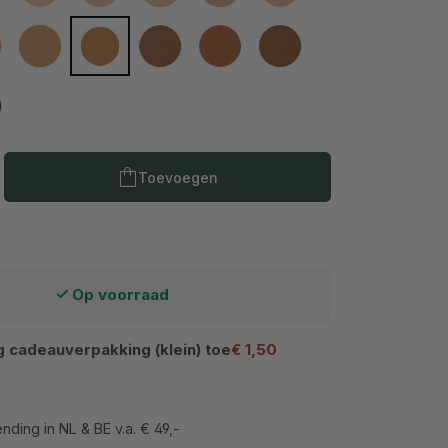
W
10N
11N
12W
13W
14N
W
Producthoeveelheid: Voer de gewenste h
Toevoegen
Op voorraad
 cadeauverpakking (klein) toe
€ 1,50
nding in NL & BE v.a. € 49,-