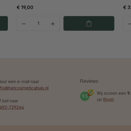
€ 19,00
€ 3
tuur een e-mail naar
Reviews
nfo@hetcosmeticahuis.nl
Wij scoren een
9
9.5
op
Kiyoh
f bel naar
492-729244