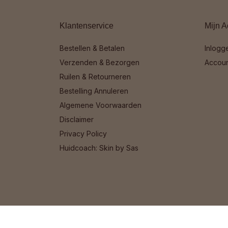
Klantenservice
Mijn A
Bestellen & Betalen
Inlogg
Verzenden & Bezorgen
Accou
Ruilen & Retourneren
Bestelling Annuleren
Algemene Voorwaarden
Disclaimer
Privacy Policy
Huidcoach: Skin by Sas