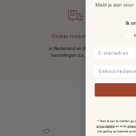
Meld je aan voor 
Ik o
Voo
Gratis verzending
in Nederland en België bij
M
E-mailadres
bestellingen v.a. € 49,-.
Geboortedatum
* Door je aan te melden ga 
Productgalerij overslaan
privacybeleid
en onze
algem
niet geldig op lopende aanb