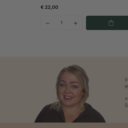
€ 22,00
S
i
o
0