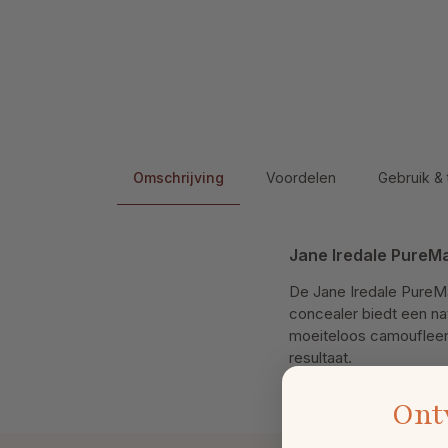
Omschrijving
Voordelen
Gebruik & 
Jane Iredale PureM
De Jane Iredale PureM
concealer biedt een na
moeiteloos camoufleert
resultaat.
Ont