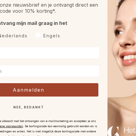
onze nieuwsbrief en je ontvangt direct een
code voor 10% korting*.
ntvang mijn mail graag in het
rkeurtaal
Retourneren
Gratis sample óf gif
Nederlands
Engels
et 30 dagen bedenktijd na
Bij iedere bestelling.
ontvangst
.
Aanmelden
Maak je routine compleet
NEE, BEDANKT
je akkoord met het ontvangen van e-mailmarketing en accepteer je ons
ene voorwaarden
.
De kortingscode kan eenmalig gebruikt worden en is
iedingen en acties. Het is niet mogelijk deze kortingscode met andere