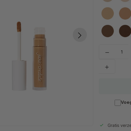
8N
9
15W
16
Voeg
Gratis verze