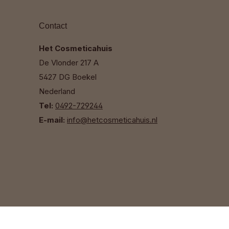
Contact
Het Cosmeticahuis
De Vlonder 217 A
5427 DG Boekel
Nederland
Tel:
0492-729244
E-mail:
info@hetcosmeticahuis.nl