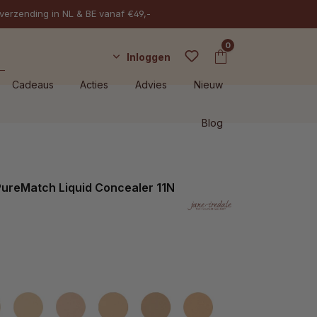
 verzending in NL & BE vanaf €49,-
0
Inloggen
Cadeaus
Acties
Advies
Nieuw
Blog
PureMatch Liquid Concealer 11N
3W
4N
5W
6N
7W