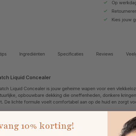
Op werkdag
Retournere
Kies jouw gr
tips
Ingrediënten
Specificaties
Reviews
Veel
atch Liquid Concealer
atch Liquid Concealer is jouw geheime wapen voor een vlekkeloz
tuurlijke, opbouwbare dekking die oneffenheden, donkere kringe
. De lichte formule voelt comfortabel aan op de huid en zorgt vo
vang
10% korting!