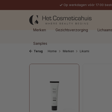
Op werkdagen vóór 17:00 best
 naar de hoofdinhoud
Ga naar de zoekopdracht
Ga naar de hoofdnavigatie
Merken
Gezichtsverzorging
Lichaam
Samples
Terug
Home
Merken
Likami
Afbeeldingengalerij overslaan