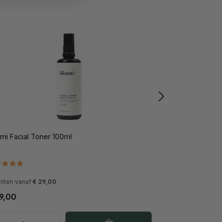
ami Facial Toner 100ml
Likami Facial Es
anten vanaf
€ 29,00
Varianten vanaf
€ 2
9,00
€ 55,00