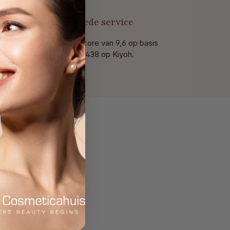
t
Goede service
Met een score van 9,6 op basis
van 438 op Kiyoh.