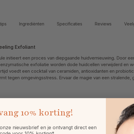
tips
Ingrediënten
Specificaties
Reviews
Veel
eeling Exfoliant
le initieert een proces van diepgaande huidvernieuwing. Door ee
enzymatische exfoliatie worden dode huidcellen verwijderd en w
rtijd voedt een cocktail van ceramiden, antioxidanten en probiotic
ermt tegen omgevingsstress. Ervaar de magie van een stralende,
vang
10% korting!
onze nieuwsbrief en je ontvangt direct een
code voor 10% korting*.