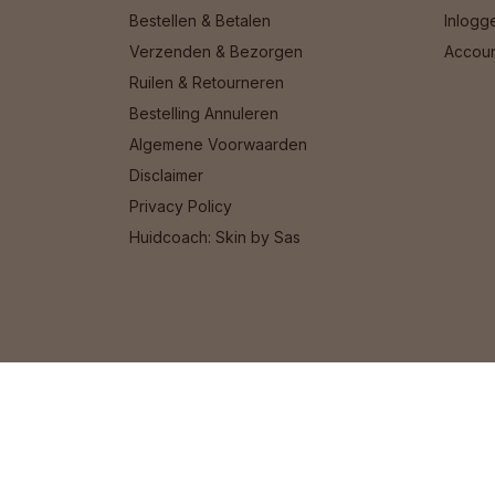
Bestellen & Betalen
Inlogg
Verzenden & Bezorgen
Accou
Ruilen & Retourneren
Bestelling Annuleren
Algemene Voorwaarden
Disclaimer
Privacy Policy
Huidcoach: Skin by Sas
© 2026 Het Cosmeticahuis