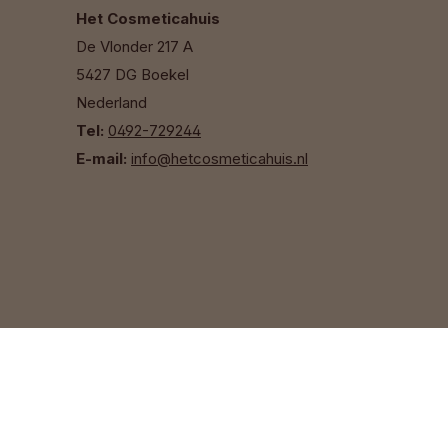
Het Cosmeticahuis
De Vlonder 217 A
5427 DG Boekel
Nederland
Tel:
0492-729244
E-mail:
info@hetcosmeticahuis.nl