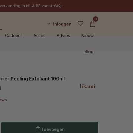
 verzending in NL & BE vanaf €49,-
0
Inloggen
Cadeaus
Acties
Advies
Nieuw
Blog
rier Peeling Exfoliant 100ml
l
iews
Producthoeveelheid: Voer de gewenste h
Toevoegen