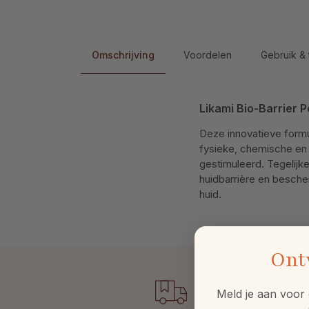
Omschrijving
Voordelen
Gebruik & 
Likami Bio-Barrier P
Deze innovatieve formu
fysieke, chemische en 
gestimuleerd. Tegelijke
huidbarrière en besch
huid.
Ont
Meld je aan voor 