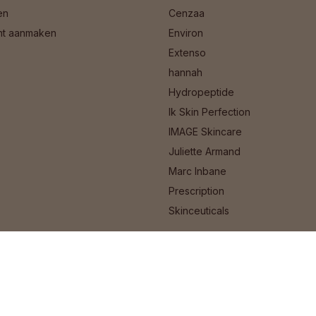
en
Cenzaa
nt aanmaken
Environ
Extenso
hannah
Hydropeptide
Ik Skin Perfection
IMAGE Skincare
Juliette Armand
Marc Inbane
Prescription
Skinceuticals