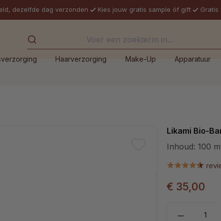
eld, dezelfde dag verzonden
Kies jouw gratis sample óf gift
Gratis
sverzorging
Haarverzorging
Make-Up
Apparatuur
Likami Bio-Bar
Inhoud:
100 m
rev
€ 35,00