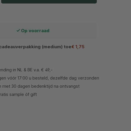
Op voorraad
cadeauverpakking (medium) toe
€ 1,75
nding in NL & BE v.a. € 49,-
en vóór 17:00 u besteld, dezelfde dag verzonden
n met 30 dagen bedenktijd na ontvangst
atis sample óf gift