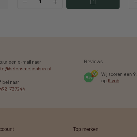
tuur een e-mail naar
Reviews
nfo@hetcosmeticahuis.nl
Wij scoren een
9
9.5
op
Kiyoh
f bel naar
492-729244
ccount
Top merken