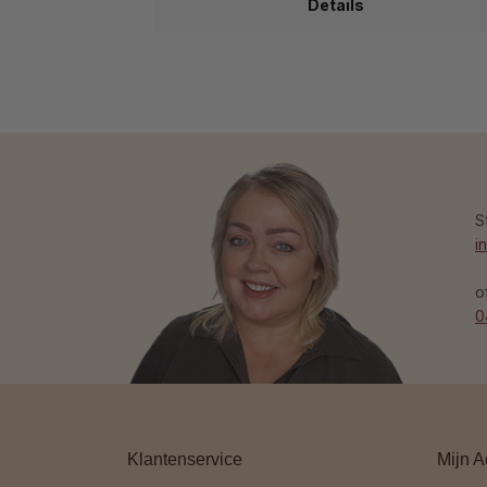
Details
S
i
o
0
Klantenservice
Mijn A