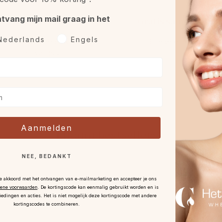
ntvang mijn mail graag in het
Retourneren
Gratis sample óf gif
rkeurtaal
Nederlands
Engels
et 30 dagen bedenktijd na
Bij iedere bestelling.
ontvangst
.
Aanmelden
Likami bestsellers:
NEE, BEDANKT
je akkoord met het ontvangen van e-mailmarketing en accepteer je ons
ene voorwaarden
.
De kortingscode kan eenmalig gebruikt worden en is
iedingen en acties. Het is niet mogelijk deze kortingscode met andere
kortingscodes te combineren.