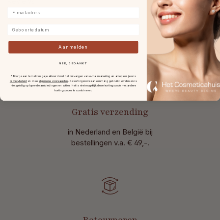
Reviews
E-mailadres
Geboortedatum
Aanmelden
NEE, BEDANKT
* Door je aan te melden ga je akkoord met het ontvangen van e-mailmarketing en accepteer je ons
privacybeleid
en onze
algemene voorwaarden
.
De kortingscode kan eenmalig gebruikt worden en is
niet geldig op lopende aanbiedingen en acties. Het is niet mogelijk deze kortingscode met andere
kortingscodes te combineren.
Gratis verzending
in Nederland en België bij
bestellingen v.a. € 49,-.