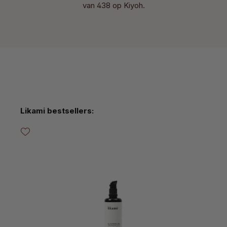
van 438 op Kiyoh.
Productgalerij overslaan
Likami bestsellers: