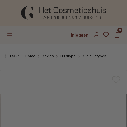
Ga naar de hoofdinhoud
0
Inloggen
Terug
Home
Advies
Huidtype
Alle huidtypen
Afbeeldingengalerij overslaan