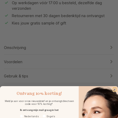
Op werkdagen vóór 17:00 u besteld, dezelfde dag
verzonden
Retourneren met 30 dagen bedenktijd na ontvangst
Kies jouw gratis sample óf gift
Omschrijving
Voordelen
Gebruik & tips
Ingrediënten
Ontvang
10% korting!
Meld je aan voor onze nieuwsbrief en je ontvangt direct een
Specificaties
code voor 10% korting*.
Ik ontvang mijn mail graag in het
Voorkeurtaal
Nederlands
Engels