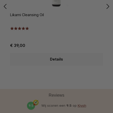
Likami Cleansing Oil
L
V
€ 39,00
€
Details
Reviews
9.5
Wij scoren een
9.5
op
Kiyoh