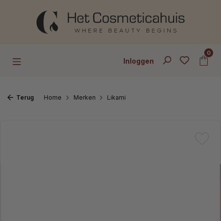
Ga naar de hoofdinhoud
0
Inloggen
Terug
Home
Merken
Likami
Afbeeldingengalerij overslaan