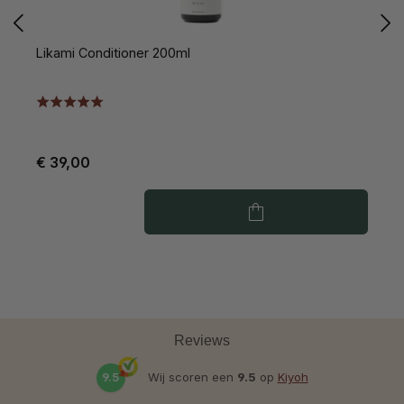
Likami Conditioner 200ml
L
€ 39,00
€
Reviews
9.5
Wij scoren een
9.5
op
Kiyoh