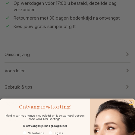
Op werkdagen vóór 17:00 u besteld, dezelfde dag
verzonden
Retourneren met 30 dagen bedenktijd na ontvangst
Kies jouw gratis sample óf gift
Omschrijving
Voordelen
Gebruik & tips
Ingrediënten
Ontvang
10% korting!
Meld je aan voor onze nieuwsbrief en je ontvangt direct een
Specificaties
code voor 10% korting*.
Ik ontvang mijn mail graag in het
Voorkeurtaal
Nederlands
Engels