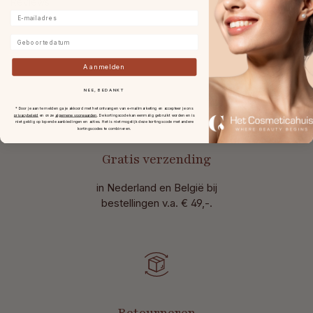
Reviews
E-mailadres
Geboortedatum
Aanmelden
NEE, BEDANKT
* Door je aan te melden ga je akkoord met het ontvangen van e-mailmarketing en accepteer je ons
privacybeleid
en onze
algemene voorwaarden
.
De kortingscode kan eenmalig gebruikt worden en is
niet geldig op lopende aanbiedingen en acties. Het is niet mogelijk deze kortingscode met andere
kortingscodes te combineren.
Gratis verzending
in Nederland en België bij
bestellingen v.a. € 49,-.