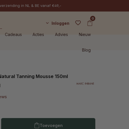
 verzending in NL & BE vanaf €49,-
0
Inloggen
Cadeaus
Acties
Advies
Nieuw
Blog
Natural Tanning Mousse 150ml
l
iews
Producthoeveelheid: Voer de gewenste h
Toevoegen