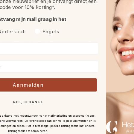
onze nieuwsbrief en je ontvangt direct een
code voor 10% korting*.
ntvang mijn mail graag in het
Retourneren
Gratis sample óf gif
rkeurtaal
Nederlands
Engels
et 30 dagen bedenktijd na
Bij iedere bestelling.
ontvangst
.
Aanmelden
Combineert perfect met:
NEE, BEDANKT
je akkoord met het ontvangen van e-mailmarketing en accepteer je ons
ene voorwaarden
.
De kortingscode kan eenmalig gebruikt worden en is
iedingen en acties. Het is niet mogelijk deze kortingscode met andere
kortingscodes te combineren.