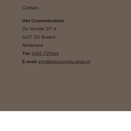
Contact
Het Cosmeticahuis
De Vlonder 217 A
5427 DG Boekel
Nederland
Tel:
0492-729244
E-mail:
info@hetcosmeticahuis.nl