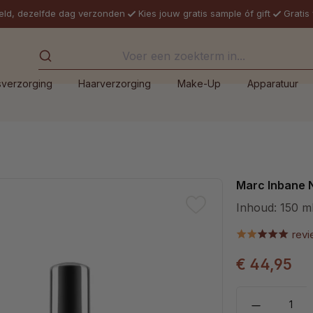
eld, dezelfde dag verzonden
Kies jouw gratis sample óf gift
Gratis
sverzorging
Haarverzorging
Make-Up
Apparatuur
Marc Inbane 
Inhoud:
150 m
rev
€ 44,95