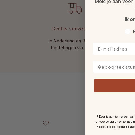
Meld je aan voor 
Ik o
Gratis verzending
Voo
in Nederland en België bij
M
E-mailadres
bestellingen v.a. € 49,-.
Geboortedatum
Productgalerij overslaan
* Door je aan te melden ga 
privacybeleid
en onze
algem
niet geldig op lopende aanb