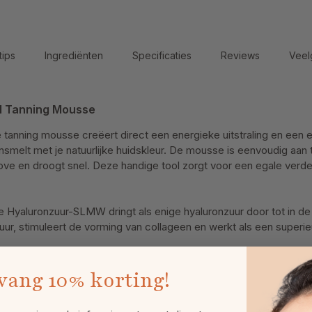
tips
Ingrediënten
Specificaties
Reviews
Veel
l Tanning Mousse
 tanning mousse creëert direct een energieke uitstraling en een 
ensmelt met je natuurlijke huidskleur. De mousse is eenvoudig aan
ove en droogt snel. Deze handige tool zorgt voor een egale verde
e Hyaluronzuur-SLMW dringt als enige hyaluronzuur door tot in de
uur, stimuleert de vorming van collageen en werkt als een superie
vang
10% korting!