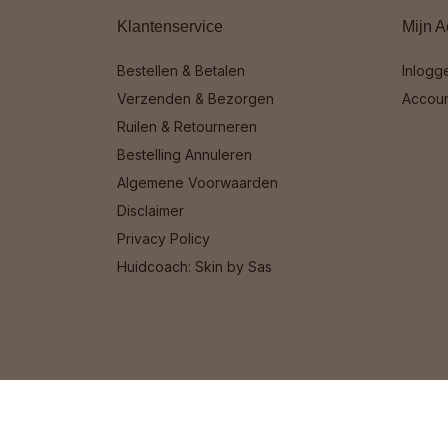
Klantenservice
Mijn A
Bestellen & Betalen
Inlogg
Verzenden & Bezorgen
Accou
Ruilen & Retourneren
Bestelling Annuleren
Algemene Voorwaarden
Disclaimer
Privacy Policy
Huidcoach: Skin by Sas