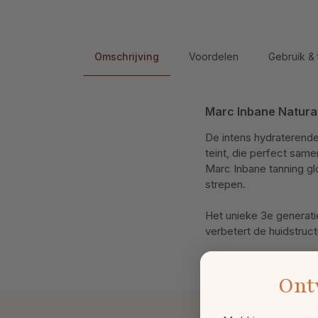
Omschrijving
Voordelen
Gebruik & 
Marc Inbane Natura
De intens hydraterende
teint, die perfect sam
Marc Inbane tanning gl
strepen.
Het unieke 3e generati
verbetert de huidstruct
Ont