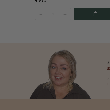
€ 9,95
S
i
o
0