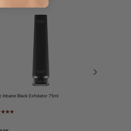
c Inbane Black Exfoliator 75ml
Marc Inbane Sp