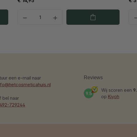
€ 14,95
€ 3
tuur een e-mail naar
Reviews
nfo@hetcosmeticahuis.nl
Wij scoren een
9
9.5
op
Kiyoh
f bel naar
492-729244