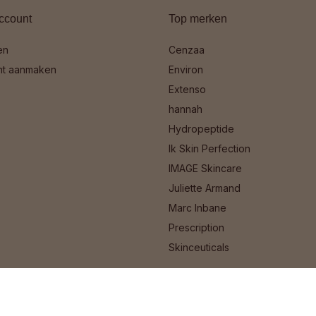
ccount
Top merken
en
Cenzaa
nt aanmaken
Environ
Extenso
hannah
Hydropeptide
Ik Skin Perfection
IMAGE Skincare
Juliette Armand
Marc Inbane
Prescription
Skinceuticals