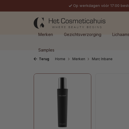
Op werkdagen vóór 17:00 best
 naar de hoofdinhoud
Ga naar de zoekopdracht
Ga naar de hoofdnavigatie
Merken
Gezichtsverzorging
Lichaam
Samples
Terug
Home
Merken
Marc Inbane
Afbeeldingengalerij overslaan