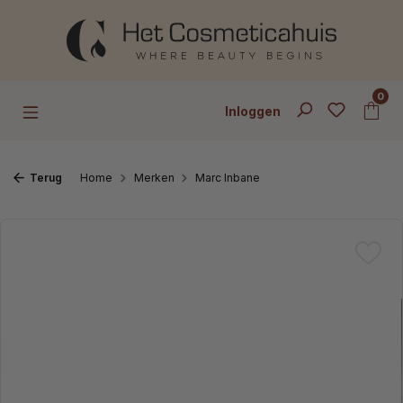
Ga naar de hoofdinhoud
0
Inloggen
Terug
Home
Merken
Marc Inbane
Afbeeldingengalerij overslaan