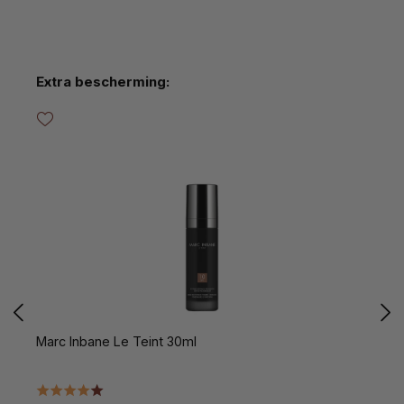
Productgalerij overslaan
Extra bescherming:
Marc Inbane Le Teint 30ml
M