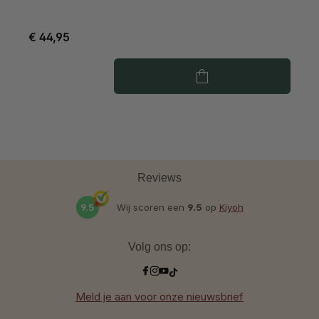
€ 44,95
€
Reviews
9.5
Wij scoren een
9.5
op
Kiyoh
Volg ons op:
Meld je aan voor onze nieuwsbrief