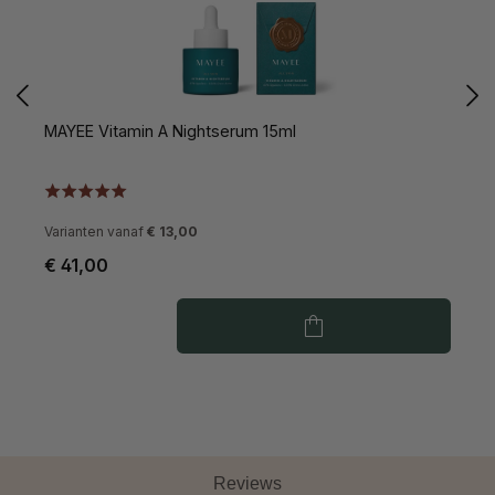
MAYEE Vitamin A Nightserum 15ml
M
Varianten vanaf
€ 13,00
V
€ 41,00
€
Reviews