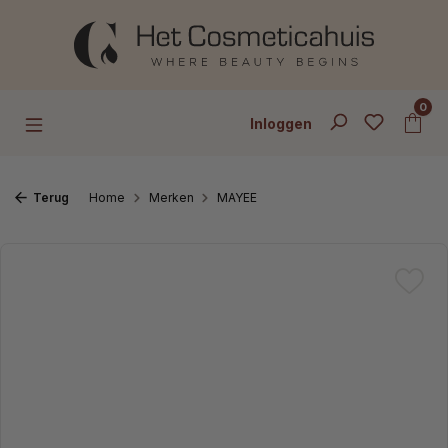
Ga naar de hoofdinhoud
0
Inloggen
Terug
Home
Merken
MAYEE
Afbeeldingengalerij overslaan