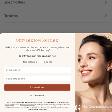
Specificaties
Reviews
Ontvang
10% korting!
Meld je aan voor onze nieuwsbrief en je ontvangt direct een
code voor 10% korting*.
Ik ontvang mijn mail graag in het
Voorkeurtaal
Nederlands
Engels
E-mailadres
Gratis verzending
Geboortedatum
in Nederland en België bij
bestellingen v.a. € 49,-.
Aanmelden
NEE, BEDANKT
* Door je aan te melden ga je akkoord met het ontvangen van e-mailmarketing en accepteer je ons
privacybeleid
en onze
algemene voorwaarden
.
De kortingscode kan eenmalig gebruikt worden en is
niet geldig op lopende aanbiedingen en acties. Het is niet mogelijk deze kortingscode met andere
kortingscodes te combineren.