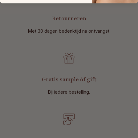
Retourneren
Met 30 dagen bedenktijd na ontvangst
.
Gratis sample óf gift
Bij iedere bestelling.