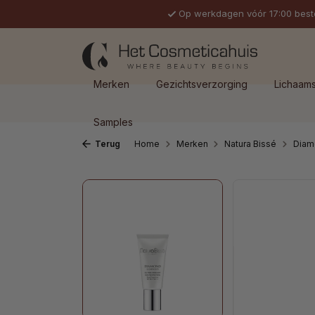
Op werkdagen vóór 17:00 best
 naar de hoofdinhoud
Ga naar de zoekopdracht
Ga naar de hoofdnavigatie
Merken
Gezichtsverzorging
Lichaam
Samples
Terug
Home
Merken
Natura Bissé
Diam
Afbeeldingengalerij overslaan