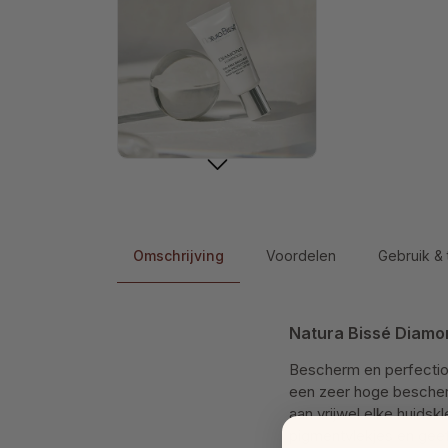
Omschrijving
Voordelen
Gebruik & 
Natura Bissé Diamon
Bescherm en perfection
een zeer hoge bescher
aan vrijwel elke huidsk
pigmentvlekjes en geef