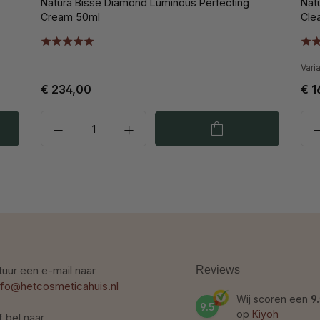
Natura Bissé Diamond Luminous Perfecting
Nat
Cream 50ml
Cle
Vari
€ 234,00
€ 1
tuur een e-mail naar
Reviews
nfo@hetcosmeticahuis.nl
Wij scoren een
9
9.5
op
Kiyoh
f bel naar