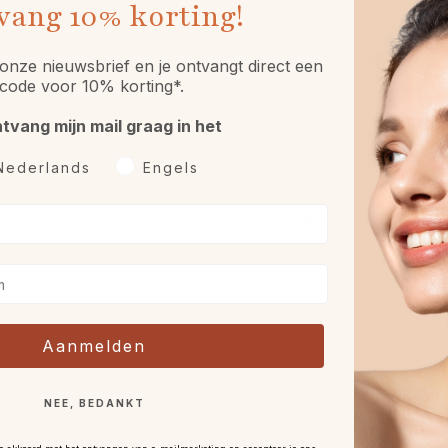
vang
10% korting!
n langdurig heldere en vitale uitstraling.
onze nieuwsbrief en je ontvangt direct een
code voor 10% korting*.
ntvang mijn mail graag in het
rkeurtaal
Nederlands
Engels
Retourneren
Gratis sample óf gif
et 30 dagen bedenktijd na
Bij iedere bestelling.
ontvangst
.
Aanmelden
NEE, BEDANKT