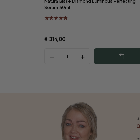
Natura Bissé Diamond Luminous Perfecting
Serum 40ml
€ 314,00
S
i
o