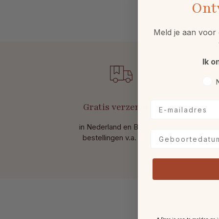
Ont
huidvernieuwing voor ee
Meld je aan voor 
Ik o
Voo
E-mailadres
Gratis verzending
in Nederland en België bij
M
Geboortedatum
bestellingen v.a. € 49,-.