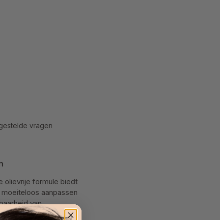
gestelde vragen
n
lievrije formule biedt
h moeiteloos aanpassen
tbaarheid van
leert de formule de