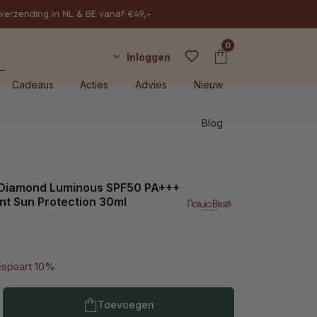
 verzending in NL & BE vanaf €49,-
0
Inloggen
Cadeaus
Acties
Advies
Nieuw
Blog
 Diamond Luminous SPF50 PA+++
iant Sun Protection 30ml
espaart 10%
Producthoeveelheid: Voer de gewenste h
Toevoegen