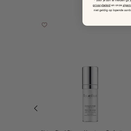
* Door je aan te melden ga 
privacybeleid
en onze
algem
niet geldig op lopende aanb
Productgalerij overslaan