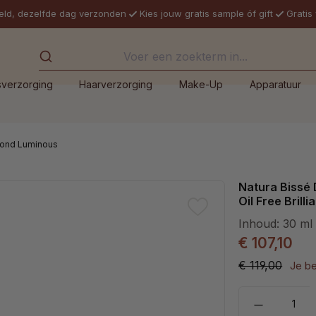
eld, dezelfde dag verzonden
Kies jouw gratis sample óf gift
Gratis
sverzorging
Haarverzorging
Make-Up
Apparatuur
ond Luminous
Natura Bissé
Oil Free Brill
Inhoud:
30 ml
€ 107,10
€ 119,00
Je b