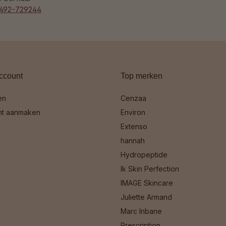
492-729244
ccount
Top merken
en
Cenzaa
nt aanmaken
Environ
Extenso
hannah
Hydropeptide
Ik Skin Perfection
IMAGE Skincare
Juliette Armand
Marc Inbane
Prescription