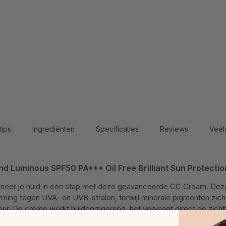
tips
Ingrediënten
Specificaties
Reviews
Veel
d Luminous SPF50 PA+++ Oil Free Brilliant Sun Protectio
eer je huid in één stap met deze geavanceerde CC Cream. Deze o
ming tegen UVA- en UVB-stralen, terwijl minerale pigmenten zic
leur. De crème werkt huidcorrigerend, het vervaagt direct de zich
t je gezicht een mooie, gezonde gloed. Naast bescherming stimu