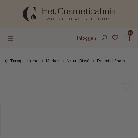
Ga naar de hoofdinhoud
0
Inloggen
Terug
Home
Merken
Natura Bissé
Essential Shock
Afbeeldingengalerij overslaan