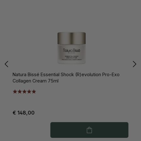
Natura Bissé Essential Shock (R)evolution Pro-Exo
N
Collagen Cream 75ml
C
€ 148,00
€