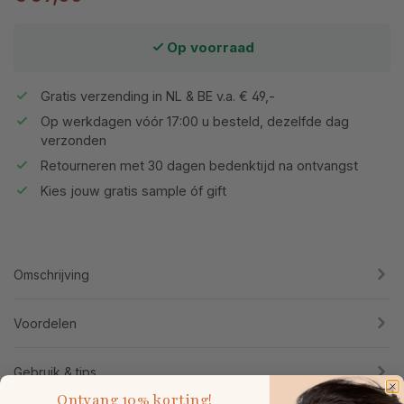
Op voorraad
Gratis verzending in NL & BE v.a. € 49,-
Op werkdagen vóór 17:00 u besteld, dezelfde dag
verzonden
Retourneren met 30 dagen bedenktijd na ontvangst
Kies jouw gratis sample óf gift
Omschrijving
Voordelen
Gebruik & tips
Ontvang
10% korting!