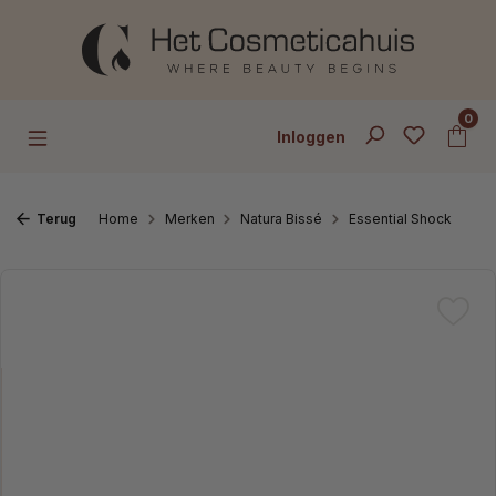
Ga naar de hoofdinhoud
0
Inloggen
Terug
Home
Merken
Natura Bissé
Essential Shock
Afbeeldingengalerij overslaan