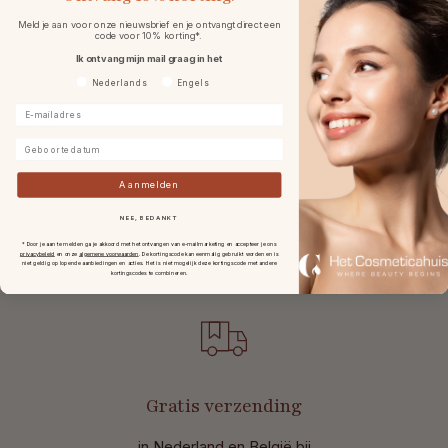
Ingrediënten
Meld je aan voor onze nieuwsbrief en je ontvangt direct een
code voor 10% korting*.
Ik ontvang mijn mail graag in het
Specificaties
Voorkeurtaal
Nederlands
Engels
E-mailadres
Reviews
Geboortedatum
Veelgestelde vragen
Aanmelden
NEE, BEDANKT
* Door je aan te melden ga je akkoord met het ontvangen van e-mailmarketing en accepteer je ons
privacybeleid
en onze
algemene voorwaarden
.
De kortingscode kan eenmalig gebruikt worden en is
niet geldig op lopende aanbiedingen en acties. Het is niet mogelijk deze kortingscode met andere
kortingscodes te combineren.
Gratis verzending
in Nederland en België bij