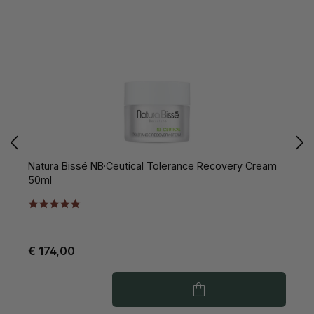
Natura Bissé NB·Ceutical Tolerance Recovery Cream
N
50ml
€ 174,00
€