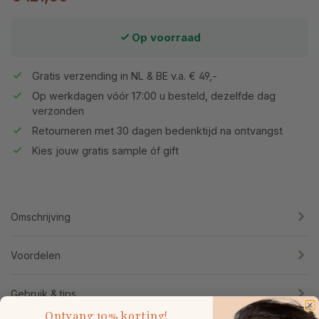
Op voorraad
Gratis verzending in NL & BE v.a. € 49,-
Op werkdagen vóór 17:00 u besteld, dezelfde dag
verzonden
Retourneren met 30 dagen bedenktijd na ontvangst
Kies jouw gratis sample óf gift
Omschrijving
Voordelen
Gebruik & tips
Ontvang
10% korting!