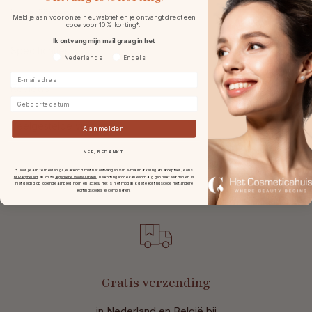
Ingrediënten
Meld je aan voor onze nieuwsbrief en je ontvangt direct een
code voor 10% korting*.
Ik ontvang mijn mail graag in het
Specificaties
Voorkeurtaal
Nederlands
Engels
E-mailadres
Reviews
Geboortedatum
Veelgestelde vragen
Aanmelden
NEE, BEDANKT
* Door je aan te melden ga je akkoord met het ontvangen van e-mailmarketing en accepteer je ons
privacybeleid
en onze
algemene voorwaarden
.
De kortingscode kan eenmalig gebruikt worden en is
niet geldig op lopende aanbiedingen en acties. Het is niet mogelijk deze kortingscode met andere
kortingscodes te combineren.
Gratis verzending
in Nederland en België bij