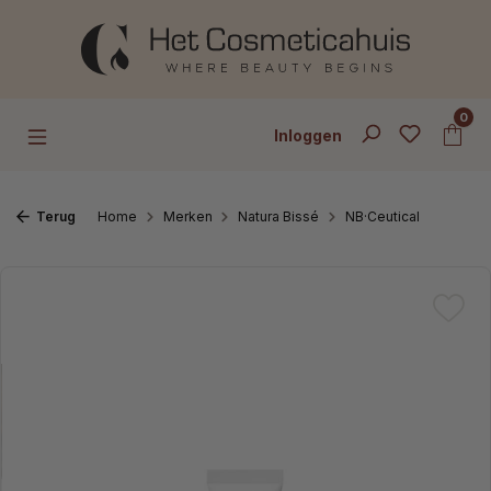
Ga naar de hoofdinhoud
0
Inloggen
Terug
Home
Merken
Natura Bissé
NB·Ceutical
Afbeeldingengalerij overslaan