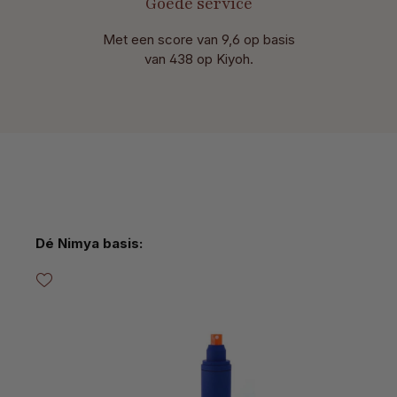
Goede service
Met een score van 9,6 op basis
van 438 op Kiyoh.
Productgalerij overslaan
Dé Nimya basis: