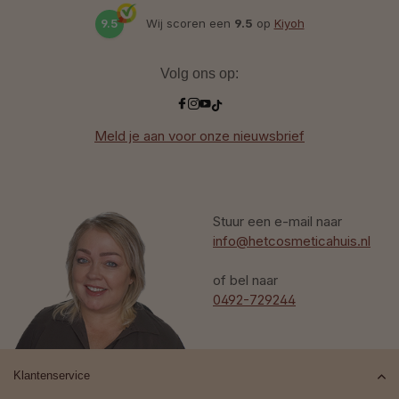
9.5
Wij scoren een
9.5
op
Kiyoh
Volg ons op:
Meld je aan voor onze nieuwsbrief
Stuur een e-mail naar
info@hetcosmeticahuis.nl
of bel naar
0492-729244
Klantenservice