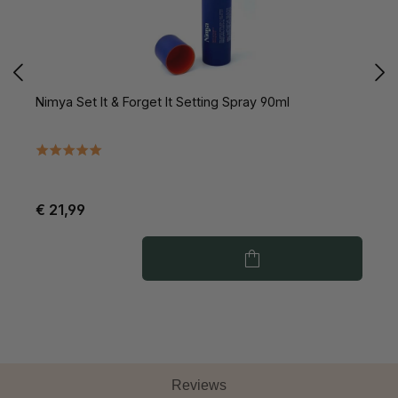
Nimya Set It & Forget It Setting Spray 90ml
N
€ 21,99
€
Reviews