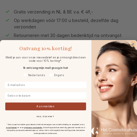
Gratis verzending in NL & BE v.a. € 49,-
Op werkdagen vóór 17:00 u besteld, dezelfde dag
verzonden
Retourneren met 30 dagen bedenktijd na ontvangst
Kies jouw gratis sample óf gift
Ontvang
10% korting!
Meld je aan voor onze nieuwsbrief en je ontvangt direct een
code voor 10% korting*.
Ik ontvang mijn mail graag in het
Omschrijving
Voorkeurtaal
Nederlands
Engels
E-mailadres
Voordelen
Geboortedatum
Gebruik & tips
Aanmelden
NEE, BEDANKT
Ingrediënten
* Door je aan te melden ga je akkoord met het ontvangen van e-mailmarketing en accepteer je ons
privacybeleid
en onze
algemene voorwaarden
.
De kortingscode kan eenmalig gebruikt worden en is
niet geldig op lopende aanbiedingen en acties. Het is niet mogelijk deze kortingscode met andere
kortingscodes te combineren.