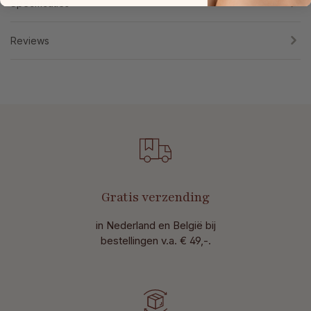
Specificaties
Reviews
Gratis verzending
in Nederland en België bij
bestellingen v.a. € 49,-.