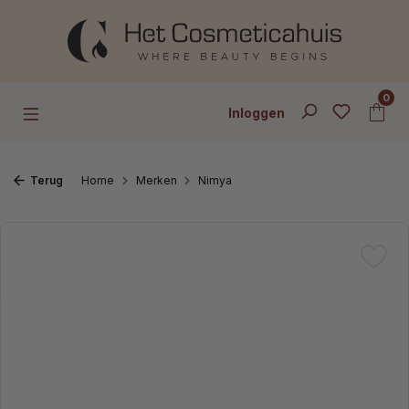
Ga naar de hoofdinhoud
0
Inloggen
Terug
Home
Merken
Nimya
Afbeeldingengalerij overslaan