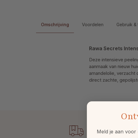
Omschrijving
Voordelen
Gebruik & 
Rawa Secrets Intens
Deze intensieve peelin
aanmaak van nieuw huidw
amandelolie, verzacht 
direct zachte, gepolijst
Ont
Meld je aan voor 