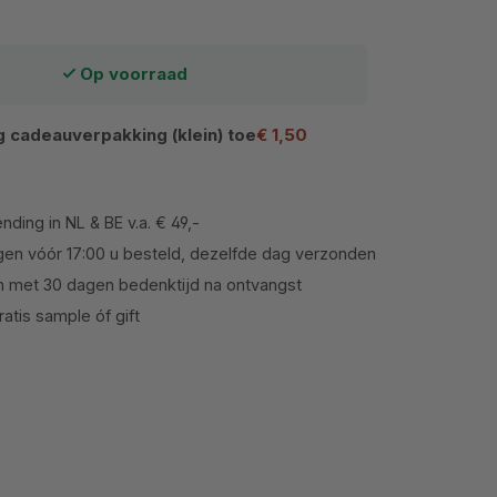
Op voorraad
 cadeauverpakking (klein) toe
€ 1,50
nding in NL & BE v.a. € 49,-
en vóór 17:00 u besteld, dezelfde dag verzonden
n met 30 dagen bedenktijd na ontvangst
atis sample óf gift