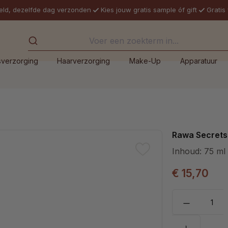
eld, dezelfde dag verzonden
Kies jouw gratis sample óf gift
Gratis
sverzorging
Haarverzorging
Make-Up
Apparatuur
Rawa Secrets 
Inhoud:
75 ml
€ 15,70