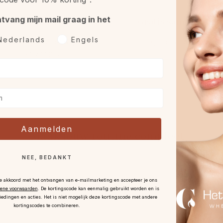
ntvang mijn mail graag in het
Retourneren
Gratis sample óf gif
rkeurtaal
Nederlands
Engels
et 30 dagen bedenktijd na
Bij iedere bestelling.
ontvangst
.
Aanmelden
Maak jouw routine compleet:
NEE, BEDANKT
je akkoord met het ontvangen van e-mailmarketing en accepteer je ons
ene voorwaarden
.
De kortingscode kan eenmalig gebruikt worden en is
iedingen en acties. Het is niet mogelijk deze kortingscode met andere
kortingscodes te combineren.