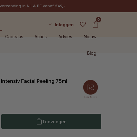
 verzending in NL & BE vanaf €49,-
0
Inloggen
Cadeaus
Acties
Advies
Nieuw
Blog
Intensiv Facial Peeling 75ml
Producthoeveelheid: Voer de gewenste h
Toevoegen