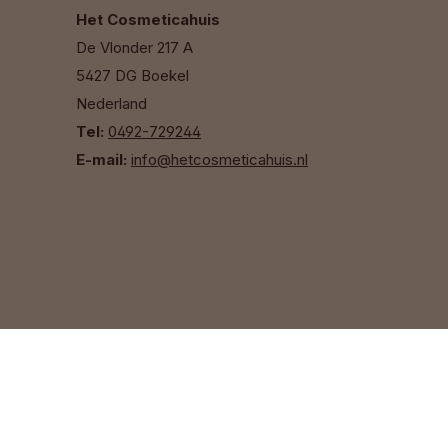
Het Cosmeticahuis
De Vlonder 217 A
5427 DG Boekel
Nederland
Tel:
0492-729244
E-mail:
info@hetcosmeticahuis.nl