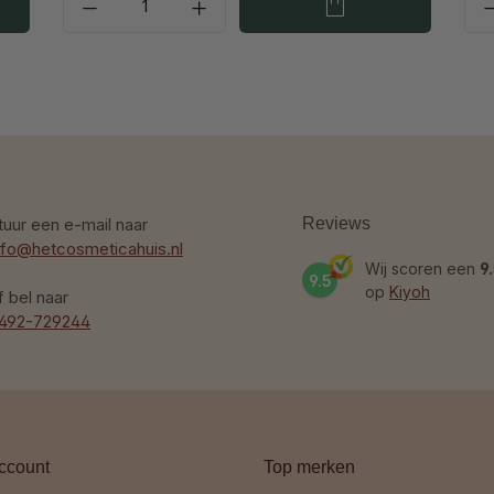
tuur een e-mail naar
Reviews
nfo@hetcosmeticahuis.nl
Wij scoren een
9
9.5
op
Kiyoh
f bel naar
492-729244
ccount
Top merken