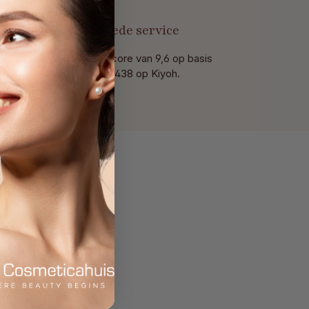
t
Goede service
Met een score van 9,6 op basis
van 438 op Kiyoh.