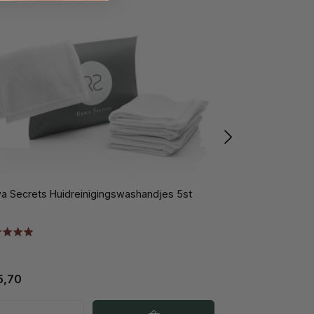
a Secrets Huidreinigingswashandjes 5st
Rawa Secrets Rev
5,70
€ 15,70