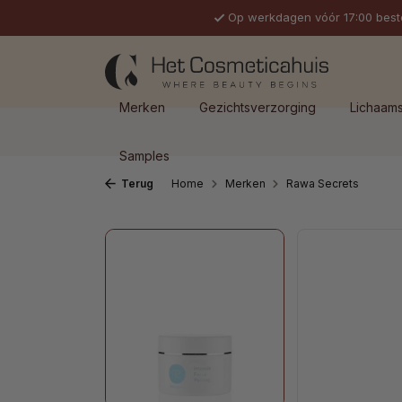
Op werkdagen vóór 17:00 best
 naar de hoofdinhoud
Ga naar de zoekopdracht
Ga naar de hoofdnavigatie
Merken
Gezichtsverzorging
Lichaam
Samples
Terug
Home
Merken
Rawa Secrets
Afbeeldingengalerij overslaan