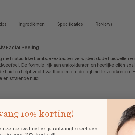
tips
Ingrediënten
Specificaties
Reviews
iv Facial Peeling
g met natuurlijke bamboe-extracten verwijdert dode huidcellen en
eefsel. De formule, rijk aan antioxidanten en heerlijke oliën zoa
de huid en helpt vocht vasthouden om droogheid te voorkomen. He
e en stralende huid.
vang
10% korting!
onze nieuwsbrief en je ontvangt direct een
code voor 10% korting*.