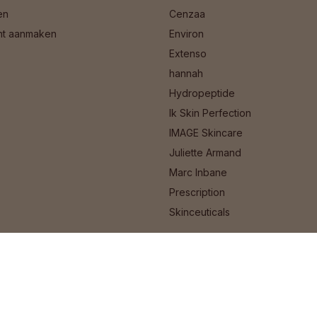
en
Cenzaa
nt aanmaken
Environ
Extenso
hannah
Hydropeptide
Ik Skin Perfection
IMAGE Skincare
Juliette Armand
Marc Inbane
Prescription
Skinceuticals