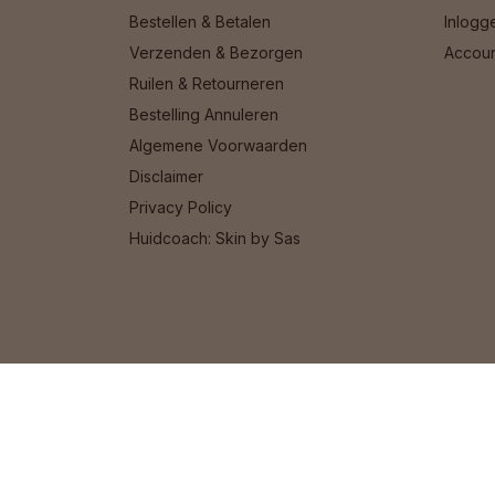
Bestellen & Betalen
Inlogg
Verzenden & Bezorgen
Accou
Ruilen & Retourneren
Bestelling Annuleren
Algemene Voorwaarden
Disclaimer
Privacy Policy
Huidcoach: Skin by Sas
© 2026 Het Cosmeticahuis