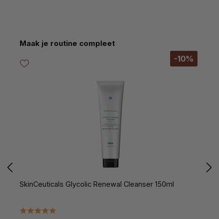
Productgalerij overslaan
Maak je routine compleet
-10%
SkinCeuticals Glycolic Renewal Cleanser 150ml
S