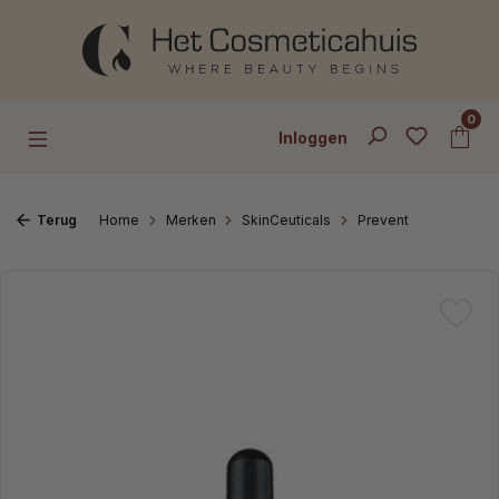
Ga naar de hoofdinhoud
0
Inloggen
Terug
Home
Merken
SkinCeuticals
Prevent
Afbeeldingengalerij overslaan