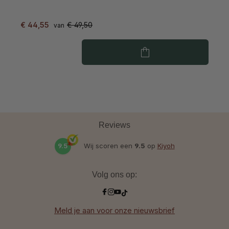
€ 44,55
€ 49,50
€
van
Reviews
9.5
Wij scoren een
9.5
op
Kiyoh
Volg ons op:
Meld je aan voor onze nieuwsbrief