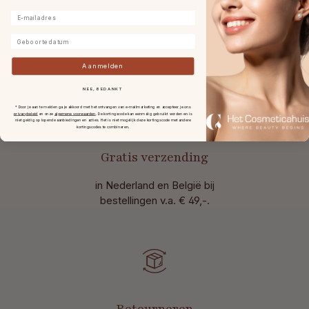
Reviews
E-mailadres
Geboortedatum
Aanmelden
NEE, BEDANKT
* Door je aan te melden ga je akkoord met het ontvangen van e-mailmarketing en accepteer je ons
privacybeleid
en onze
algemene voorwaarden
.
De kortingscode kan eenmalig gebruikt worden en is
niet geldig op lopende aanbiedingen en acties. Het is niet mogelijk deze kortingscode met andere
kortingscodes te combineren.
Gratis verzending
in Nederland en België bij
bestellingen v.a. € 49,-.