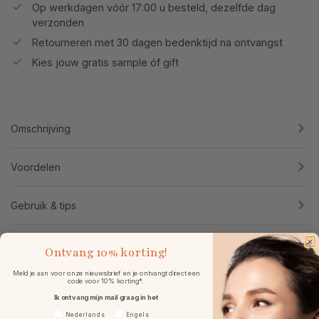
Op werkdagen vóór 17:00 u besteld, dezelfde dag
verzonden
Retourneren met 30 dagen bedenktijd na ontvangst
Kies jouw gratis sample óf gift
Omschrijving
Voordelen
Gebruik & tips
Ingrediënten
Ontvang
10% korting!
Meld je aan voor onze nieuwsbrief en je ontvangt direct een
Specificaties
code voor 10% korting*.
Ik ontvang mijn mail graag in het
Voorkeurtaal
Nederlands
Engels