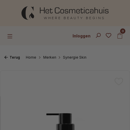
Ga naar de hoofdinhoud
0
Inloggen
Terug
Home
Merken
Synergie Skin
Afbeeldingengalerij overslaan