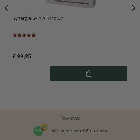
Synergie Skin A-Zinc Kit
S
€ 98,95
€
Reviews
9.5
Wij scoren een
9.5
op
Kiyoh