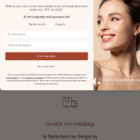
Gebruik & tips
Meld je aan voor onze nieuwsbrief en je ontvangt direct een
code voor 10% korting*.
Ik ontvang mijn mail graag in het
Ingrediënten
Voorkeurtaal
Nederlands
Engels
E-mailadres
Specificaties
Geboortedatum
Reviews
Aanmelden
NEE, BEDANKT
* Door je aan te melden ga je akkoord met het ontvangen van e-mailmarketing en accepteer je ons
privacybeleid
en onze
algemene voorwaarden
.
De kortingscode kan eenmalig gebruikt worden en is
niet geldig op lopende aanbiedingen en acties. Het is niet mogelijk deze kortingscode met andere
kortingscodes te combineren.
Gratis verzending
in Nederland en België bij