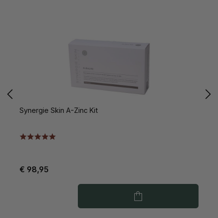
Synergie Skin A-Zinc Kit
S
€ 98,95
€