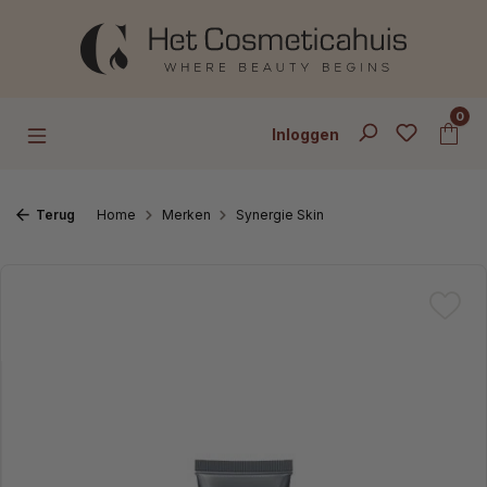
Ga naar de hoofdinhoud
0
Inloggen
Terug
Home
Merken
Synergie Skin
Afbeeldingengalerij overslaan