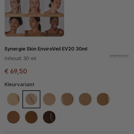
Synergie Skin EnviroVeil EV20 30ml
Inhoud:
30 ml
€ 69,50
Selecteer
Kleurvariant
EV10
EV20
EV30
EV40
EV50
EV60
EV70
EV80
EV90