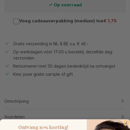
Op voorraad
Voeg cadeauverpakking (medium) toe
€ 1,75
Gratis verzending in NL & BE v.a. € 49,-
Op werkdagen vóór 17:00 u besteld, dezelfde dag
verzonden
Retourneren met 30 dagen bedenktijd na ontvangst
Kies jouw gratis sample óf gift
Omschrijving
Voordelen
Ontvang
10% korting!