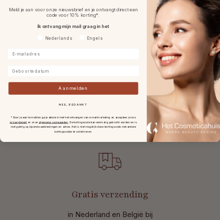
Gebruik & tips
Meld je aan voor onze nieuwsbrief en je ontvangt direct een
code voor 10% korting*.
Ik ontvang mijn mail graag in het
Ingrediënten
Voorkeurtaal
Nederlands
Engels
E-mailadres
Specificaties
Geboortedatum
Reviews
Aanmelden
NEE, BEDANKT
* Door je aan te melden ga je akkoord met het ontvangen van e-mailmarketing en accepteer je ons
privacybeleid
en onze
algemene voorwaarden
.
De kortingscode kan eenmalig gebruikt worden en is
niet geldig op lopende aanbiedingen en acties. Het is niet mogelijk deze kortingscode met andere
kortingscodes te combineren.
Gratis verzending
in Nederland en België bij