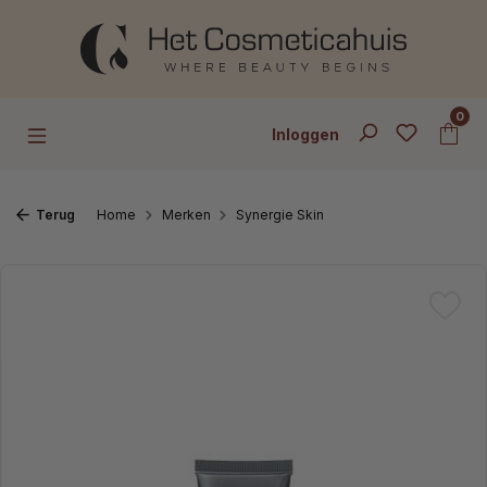
Ga naar de hoofdinhoud
0
Inloggen
Terug
Home
Merken
Synergie Skin
Afbeeldingengalerij overslaan