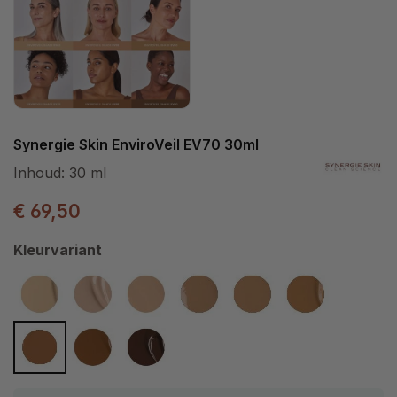
Synergie Skin EnviroVeil EV70 30ml
Inhoud:
30 ml
€ 69,50
Selecteer
Kleurvariant
EV10
EV20
EV30
EV40
EV50
EV60
EV70
EV80
EV90