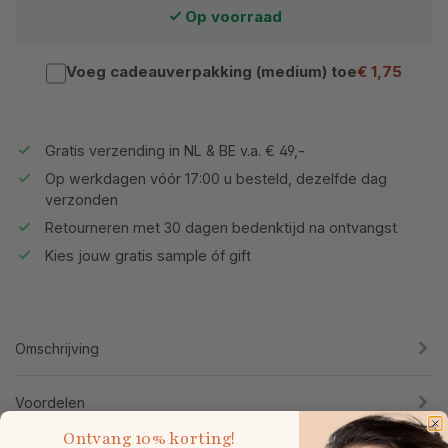
Op voorraad
Voeg cadeauverpakking (medium) toe
€ 1,75
Gratis verzending in NL & BE v.a. € 49,-
Op werkdagen vóór 17:00 u besteld, dezelfde dag
verzonden
Retourneren met 30 dagen bedenktijd na ontvangst
Kies jouw gratis sample óf gift
Omschrijving
Voordelen
Ontvang
10% korting!