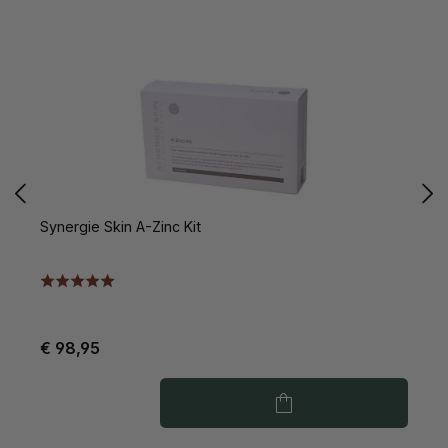
Synergie Skin A-Zinc Kit
S
€ 98,95
€