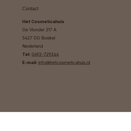
Contact
Het Cosmeticahuis
De Vlonder 217 A
5427 DG Boekel
Nederland
Tel:
0492-729244
E-mail:
info@hetcosmeticahuis.nl