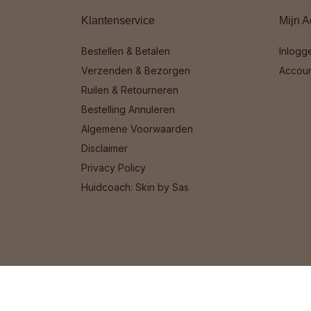
Klantenservice
Mijn A
Bestellen & Betalen
Inlogg
Verzenden & Bezorgen
Accou
Ruilen & Retourneren
Bestelling Annuleren
Algemene Voorwaarden
Disclaimer
Privacy Policy
Huidcoach: Skin by Sas