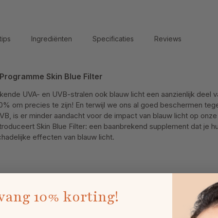
tips
Ingrediënten
Specificaties
Reviews
Programme Skin Blue Filter
kende UVA- en UVB-stralen ook blauw licht een aanzienlijk deel v
30% om precies te zijn! En terwijl we ons al goed beschermen teg
B, is er minder aandacht voor de impact van blauw licht op onz
troduceert Skin Blue Filter: een baanbrekend supplement dat je hu
adelijke effecten van blauw licht.
vang
10% korting!