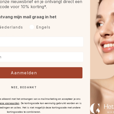
onze nieuwsbrief en je ontvangt direct een
code voor 10% korting*.
ntvang mijn mail graag in het
Retourneren
Gratis sample óf gif
rkeurtaal
Nederlands
Engels
et 30 dagen bedenktijd na
Bij iedere bestelling.
ontvangst
.
Aanmelden
ek meer van Advanced Nutrition Progr
NEE, BEDANKT
je akkoord met het ontvangen van e-mailmarketing en accepteer je ons
ene voorwaarden
.
De kortingscode kan eenmalig gebruikt worden en is
iedingen en acties. Het is niet mogelijk deze kortingscode met andere
kortingscodes te combineren.