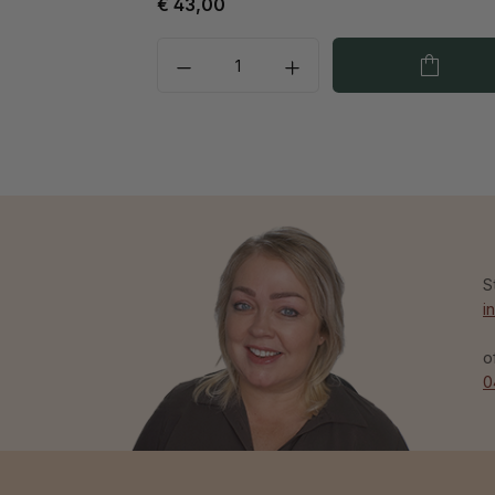
€ 43,00
S
i
o
0