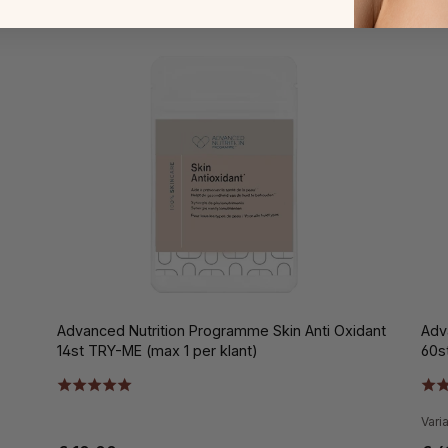
Advanced Nutrition Programme Skin Anti Oxidant
Adv
14st TRY-ME (max 1 per klant)
60s
Vari