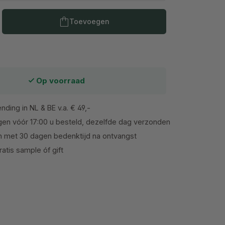
Producthoeveelheid: Voer de gewenste h
Toevoegen
Op voorraad
nding in NL & BE v.a. € 49,-
en vóór 17:00 u besteld, dezelfde dag verzonden
n met 30 dagen bedenktijd na ontvangst
atis sample óf gift