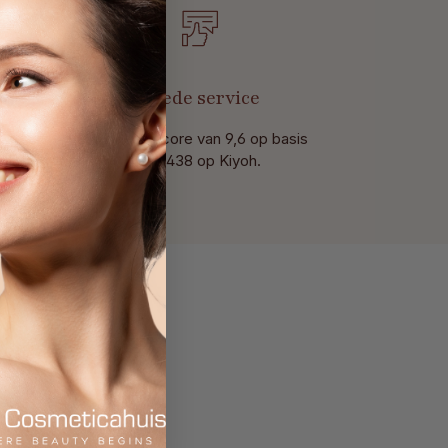
t
Goede service
Met een score van 9,6 op basis
van 438 op Kiyoh.
amme