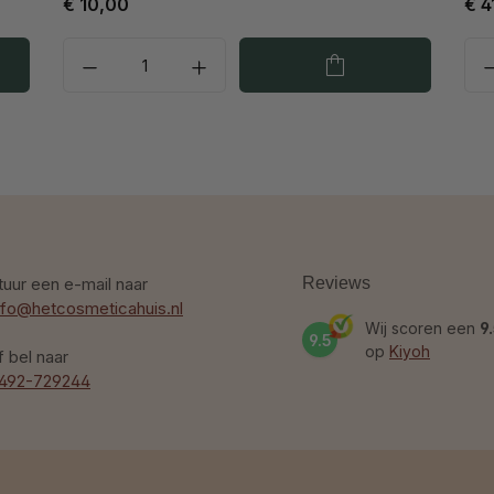
€ 10,00
€ 4
tuur een e-mail naar
Reviews
nfo@hetcosmeticahuis.nl
Wij scoren een
9
9.5
op
Kiyoh
f bel naar
492-729244