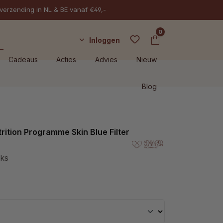
 verzending in NL & BE vanaf €49,-
0
Inloggen
Cadeaus
Acties
Advies
Nieuw
Blog
ition Programme Skin Blue Filter
uks