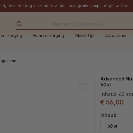
eld, dezelfde dag verzonden
Kies jouw gratis sample óf gift
Gratis
sverzorging
Haarverzorging
Make-Up
Apparatuur
Programme
Advanced Nutr
60st
Inhoud:
60 st
€ 56,00
Selecteer
Inhoud