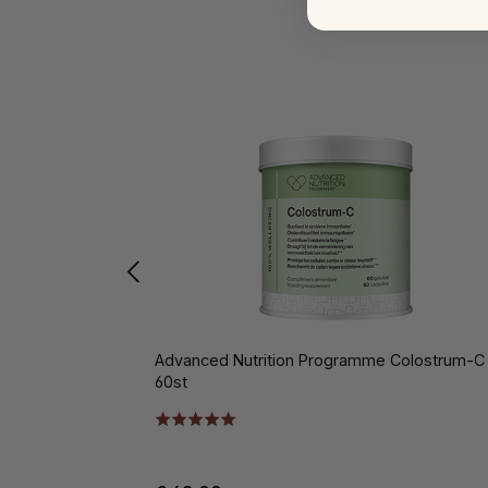
Advanced Nutrition Programme Colostrum-C
60st