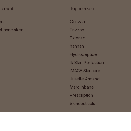
ccount
Top merken
en
Cenzaa
nt aanmaken
Environ
Extenso
hannah
Hydropeptide
Ik Skin Perfection
IMAGE Skincare
Juliette Armand
Marc Inbane
Prescription
Skinceuticals