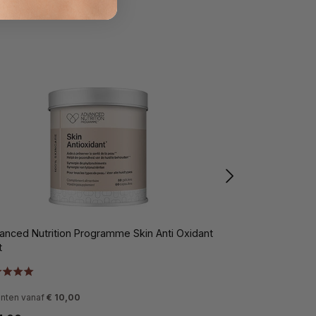
anced Nutrition Programme Skin Anti Oxidant
Advanced Nutriti
t
60st
anten vanaf
€ 10,00