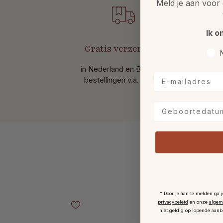
Meld je aan voor 
Ik o
Gratis verzending
Voo
in Nederland en België bij
M
E-mailadres
bestellingen v.a. € 49,-.
Geboortedatum
Ontd
Productgalerij overslaan
* Door je aan te melden ga 
privacybeleid
en onze
algem
niet geldig op lopende aanb