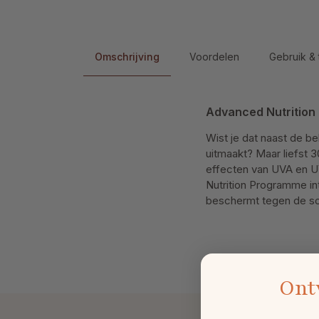
Omschrijving
Voordelen
Gebruik & 
Advanced Nutrition 
Wist je dat naast de be
uitmaakt? Maar liefst 
effecten van UVA en UV
Nutrition Programme in
beschermt tegen de sch
Ont