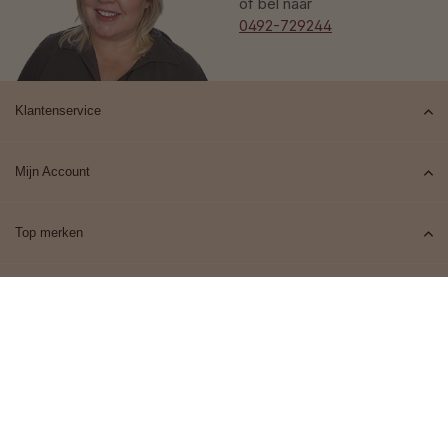
of bel naar
0492-729244
Klantenservice
Mijn Account
Top merken
Contact
© 2026 Het Cosmeticahuis