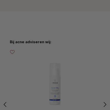
Productgalerij overslaan
Bij acne adviseren wij: