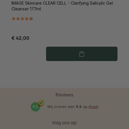
IMAGE Skincare CLEAR CELL - Clarifying Salicylic Gel
I
Cleanser 177ml
€ 42,00
€
Reviews
9.5
Wij scoren een
9.5
op
Kiyoh
Volg ons op: