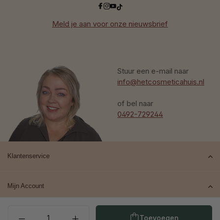
Meld je aan voor onze nieuwsbrief
Stuur een e-mail naar
info@hetcosmeticahuis.nl
of bel naar
0492-729244
Klantenservice
Mijn Account
Producthoeveelheid: Voe
Top merken
Toevoegen