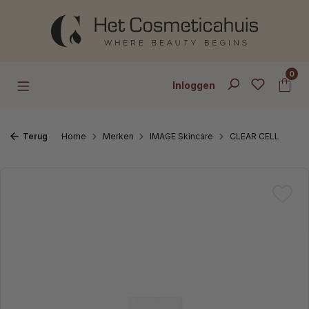
Ga naar de hoofdinhoud
0
Inloggen
Terug
Home
Merken
IMAGE Skincare
CLEAR CELL
Afbeeldingengalerij overslaan